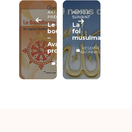
ARTICLE
ARTICLE
PRÉCÉDENT
SUIVANT
Le
La
bouddhisme
foi
–
musulmane
Avant-
RÉSERVÉ
propos
ABONNÉS
LECTURE
LIBRE