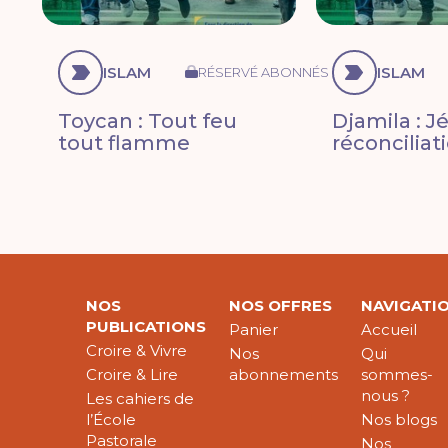
ISLAM
ISLAM
RÉSERVÉ ABONNÉS
Toycan : Tout feu
Djamila : J
tout flamme
réconciliat
NOS
NOS OFFRES
NAVIGATI
PUBLICATIONS
Panier
Accueil
Croire & Vivre
Nos
Qui
Croire & Lire
abonnements
sommes-
nous ?
Les cahiers de
l’École
Nos blogs
Pastorale
Nos