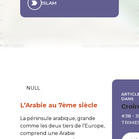
ISLAM
NULL
ARTICLE
DANS
L’Arabie au 7ème siècle
Croir
#38 - 
La péninsule arabique, grande
TRIMES
comme les deux tiers de l’Europe,
comprend une Arabie