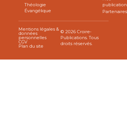
Théologie
publication
Évangélique
Partenaire
Mentions légales &
© 2026 Croire-
données
personnelles
Publications. Tous
CGV
droits réservés.
Plan du site