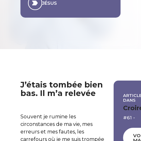
JÉSUS
J’étais tombée bien
bas. Il m’a relevée
ARTICLE
DANS
Croir
Souvent je rumine les
#61 -
circonstances de ma vie, mes
erreurs et mes fautes, les
VO
carrefours où je me suis trompée
MA