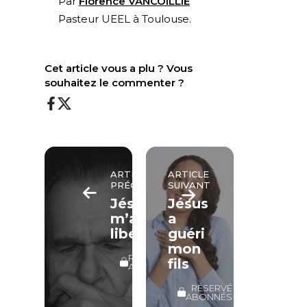
Par
Florence VANCOILLIE
Pasteur UEEL à Toulouse.
Cet article vous a plu ? Vous
souhaitez le commenter ?
ARTICLE
ARTICLE
PRÉCÉDENT
SUIVANT
Jésus
Jésus
m’a
a
libéré
guéri
mon
RÉSERVÉ
fils
ABONNÉS
RÉSERVÉ
ABONNÉS