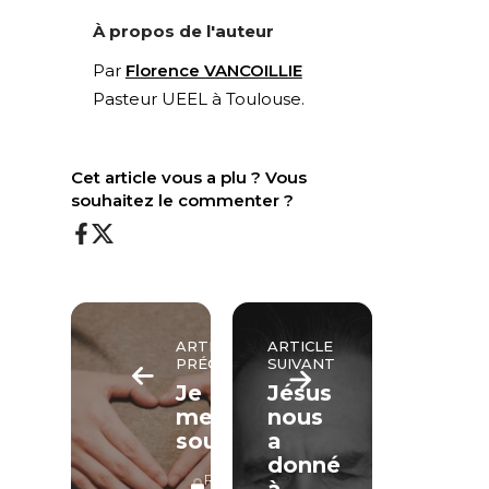
À propos de l'auteur
Par
Florence VANCOILLIE
Pasteur UEEL à Toulouse.
Cet article vous a plu ? Vous
souhaitez le commenter ?
ARTICLE
ARTICLE
PRÉCÉDENT
SUIVANT
Je
Jésus
me
nous
souviens…
a
donné
RÉSERVÉ
à