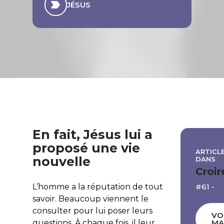
JÉSUS
En fait, Jésus lui a
proposé une vie
ARTICLE
nouvelle
DANS
Croir
#61 -
L’homme a la réputation de tout
savoir. Beaucoup viennent le
consulter pour lui poser leurs
VO
questions. À chaque fois, il leur
MA