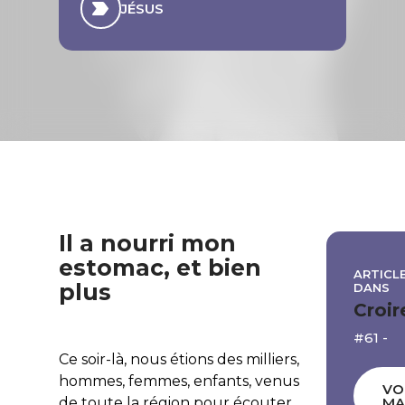
JÉSUS
Il a nourri mon
estomac, et bien
ARTICLE
plus
DANS
Croir
#61 -
Ce soir-là, nous étions des milliers,
hommes, femmes, enfants, venus
VO
de toute la région pour écouter
MA