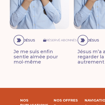
JÉSUS
JÉSUS
RÉSERVÉ ABONNÉS
Je me suis enfin
Jésus m’a a
sentie aimée pour
regarder la
moi-même
autrement
NOS
NOS OFFRES
NAVIGATI