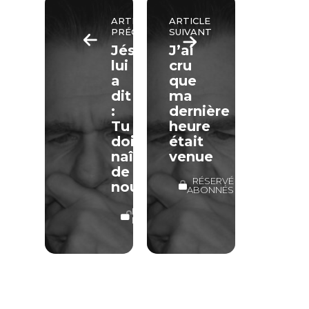
ARTICLE
ARTICLE
PRÉCÉDENT
SUIVANT
Jésus
J’ai
lui
cru
a
que
dit
ma
:
dernière
Tu
heure
dois
était
naître
venue
de
RÉSERVÉ
nouveau
ABONNÉS
LECTURE
LIBRE