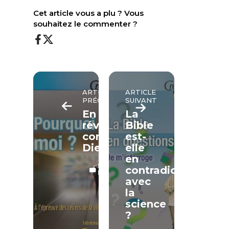
Cet article vous a plu ? Vous
souhaitez le commenter ?
ARTICLE
ARTICLE
PRÉCÉDENT
SUIVANT
En
La
révolte
Bible
contre
est-
Dieu
elle
en
LECTURE
contradiction
LIBRE
avec
la
science
?