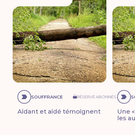
SOUFFRANCE
S
RÉSERVÉ ABONNÉS
Aidant et aidé témoignent
Une «
les a