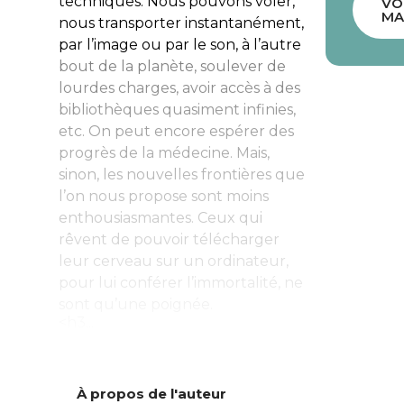
techniques. Nous pouvons voler,
VO
MA
nous transporter instantanément,
par l’image ou par le son, à l’autre
bout de la planète, soulever de
lourdes charges, avoir accès à des
bibliothèques quasiment infinies,
etc. On peut encore espérer des
progrès de la médecine. Mais,
sinon, les nouvelles frontières que
l’on nous propose sont moins
enthousiasmantes. Ceux qui
rêvent de pouvoir télécharger
leur cerveau sur un ordinateur,
pour lui conférer l’immortalité, ne
sont qu’une poignée.
<h3...
À propos de l'auteur