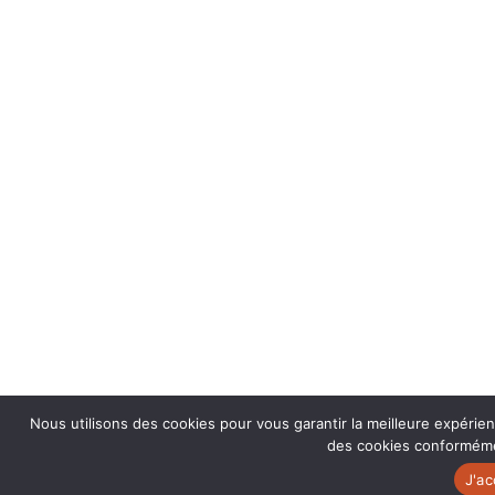
Nous utilisons des cookies pour vous garantir la meilleure expérien
des cookies conformémen
J'a