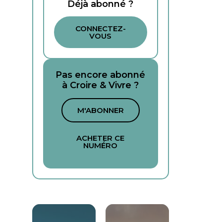
Déjà abonné ?
CONNECTEZ-
VOUS
Pas encore abonné
à Croire & Vivre ?
M'ABONNER
ACHETER CE
NUMÉRO