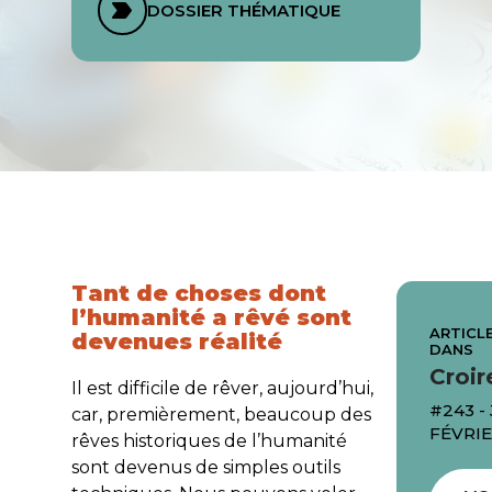
DOSSIER THÉMATIQUE
Tant de choses dont
l’humanité a rêvé sont
ARTICLE
devenues réalité
DANS
Croir
Il est difficile de rêver, aujourd’hui,
#243 -
car, premièrement, beaucoup des
FÉVRIE
rêves historiques de l’humanité
sont devenus de simples outils