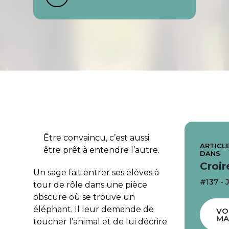
Être convaincu, c’est aussi
ARTICLE
être prêt à entendre l’autre.
DANS
Croir
Un sage fait entrer ses élèves à
#137 - 
tour de rôle dans une pièce
obscure où se trouve un
éléphant. Il leur demande de
VO
MA
toucher l’animal et de lui décrire