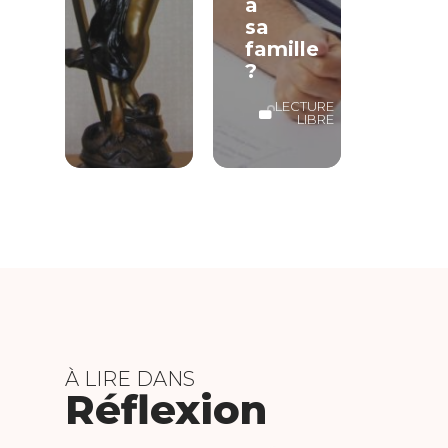
à
sa
famille
?
LECTURE
LIBRE
À LIRE DANS
Réflexion