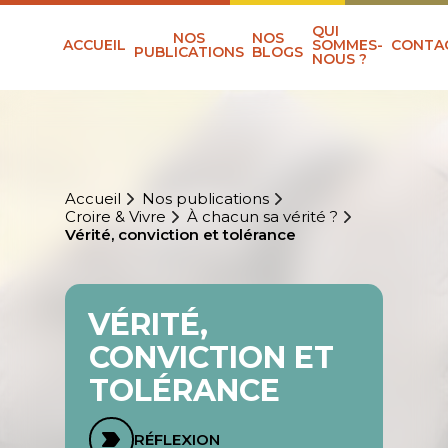
QUI
NOS
NOS
ACCUEIL
SOMMES-
CONTA
PUBLICATIONS
BLOGS
NOUS ?
Accueil
Nos publications
Croire & Vivre
À chacun sa vérité ?
Vérité, conviction et tolérance
VÉRITÉ,
CONVICTION ET
TOLÉRANCE
RÉFLEXION