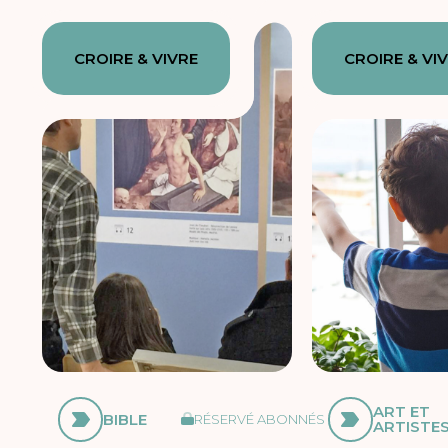
CROIRE & VIVRE
CROIRE & VI
ART ET
BIBLE
RÉSERVÉ ABONNÉS
ARTISTE