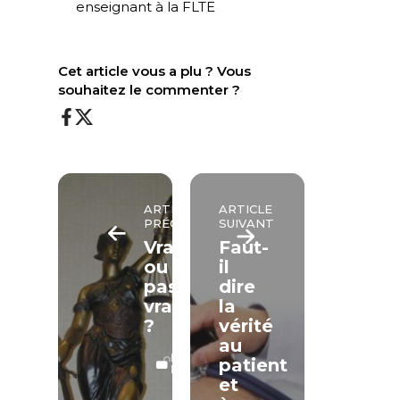
enseignant à la FLTE
Cet article vous a plu ? Vous
souhaitez le commenter ?
ARTICLE
ARTICLE
PRÉCÉDENT
SUIVANT
Vrai
Faut-
ou
il
pas
dire
vrai
la
?
vérité
au
LECTURE
patient
LIBRE
et