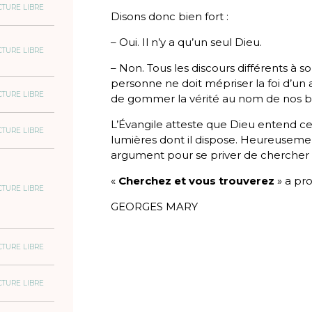
CTURE LIBRE
Disons donc bien fort :
– Oui. Il n’y a qu’un seul Dieu.
CTURE LIBRE
– Non. Tous les discours différents à s
personne ne doit mépriser la foi d’un 
CTURE LIBRE
de gommer la vérité au nom de nos b
L’Évangile atteste que Dieu entend cel
CTURE LIBRE
lumières dont il dispose. Heureuseme
argument pour se priver de chercher 
«
Cherchez et vous trouverez
» a pro
CTURE LIBRE
GEORGES MARY
CTURE LIBRE
CTURE LIBRE