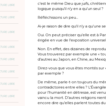
c’est le même Dieu que juifs, chrétie
CTURE LIBRE
logique puisqu’il n’y en a qu’un seul ?
Réfléchissons un peu...
CTURE LIBRE
Ai-je raison de dire qu’il n’y a qu’une se
CTURE LIBRE
Oui. On peut préciser qu’elle est à Pa
érigée en vue de l’exposition universe
CTURE LIBRE
Non. En effet, des dizaines de reprod
Vous trouverez par exemple une « tour 
d’autres au Japon, en Chine, au Mexiqu
CTURE LIBRE
Direz-vous que vous êtes montés sur « la
CTURE LIBRE
par exemple ?
De même, parle-t-on toujours du même
CTURE LIBRE
contradictoires entre elles ? L’Évangi
pour l’humanité en détresse, est venu
CTURE LIBRE
vaincu la mort. D’autres religions nie
encore dire qu’elles parlent toutes 