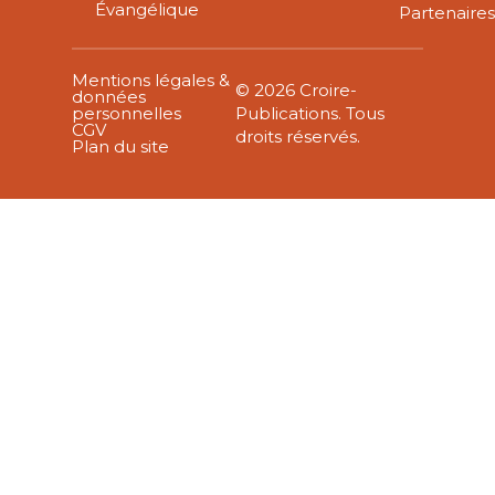
Évangélique
Partenaire
Mentions légales &
© 2026 Croire-
données
personnelles
Publications. Tous
CGV
droits réservés.
Plan du site