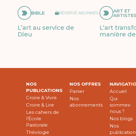
ART ET
BIBLE
RÉSERVÉ ABONNÉS
ARTISTE
L’art au service de
L’art trans
Dieu
manière de 
NOS
NOS OFFRES
NAVIGATI
PUBLICATIONS
Panier
Accueil
Croire & Vivre
Nos
Qui
Croire & Lire
abonnements
sommes-
nous ?
Les cahiers de
l’École
Nos blogs
Pastorale
Nos
Théologie
publication