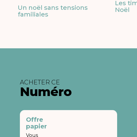
Les ti
Un noël sans tensions
Noël
familiales
ACHETER CE
Numéro
Offre
papier
Vous