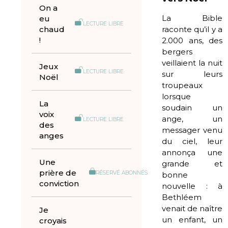
On a
La Bible
eu
LECTURE LIBRE
chaud
raconte qu’il y a
!
2.000 ans, des
bergers
veillaient la nuit
Jeux
LECTURE LIBRE
sur leurs
Noël
troupeaux
lorsque
La
soudain un
voix
ange, un
LECTURE LIBRE
des
messager venu
anges
du ciel, leur
annonça une
Une
grande et
prière de
RÉSERVÉ ABONNÉS
bonne
conviction
nouvelle : à
Bethléem
venait de naître
Je
un enfant, un
croyais