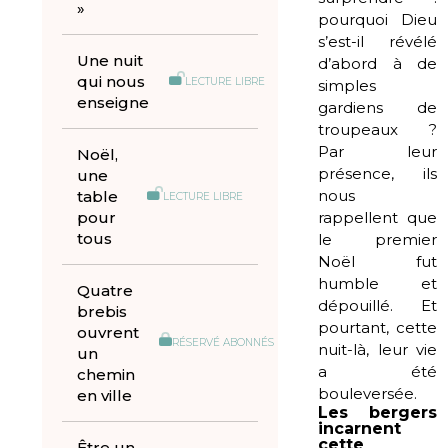
»
pourquoi Dieu
s’est-il révélé
Une nuit
d’abord à de
qui nous
LECTURE LIBRE
simples
enseigne
gardiens de
troupeaux ?
Par leur
Noël,
présence, ils
une
nous
table
LECTURE LIBRE
pour
rappellent que
tous
le premier
Noël fut
humble et
Quatre
dépouillé. Et
brebis
pourtant, cette
ouvrent
RÉSERVÉ ABONNÉS
nuit-là, leur vie
un
a été
chemin
bouleversée.
en ville
Les bergers
incarnent
cette
Être un