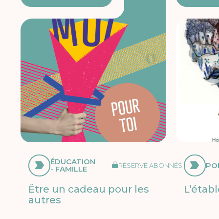
ÉDUCATION
PO
RÉSERVÉ ABONNÉS
- FAMILLE
Être un cadeau pour les
L’étab
autres