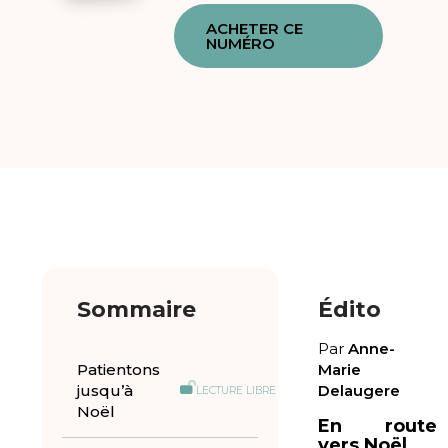
ACHETER CE
NUMÉRO
Sommaire
Édito
Par
Anne-
Patientons
Marie
jusqu’à
Delaugere
LECTURE LIBRE
Noël
En route
vers Noël