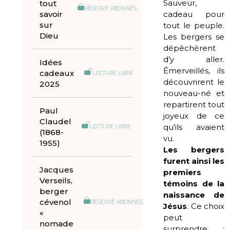
Sauveur,
tout
RÉSERVÉ ABONNÉS
savoir
cadeau pour
sur
tout le peuple.
Dieu
Les bergers se
dépêchèrent
d’y aller.
Idées
Émerveillés, ils
cadeaux
LECTURE LIBRE
découvrirent le
2025
nouveau-né et
repartirent tout
Paul
joyeux de ce
Claudel
qu’ils avaient
LECTURE LIBRE
(1868-
vu.
1955)
Les bergers
furent ainsi les
Jacques
premiers
Verseils,
témoins de la
berger
naissance de
cévenol
RÉSERVÉ ABONNÉS
Jésus
. Ce choix
«
peut
nomade
surprendre :