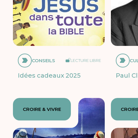
CONSEILS
CU
LECTURE LIBRE
Idées cadeaux 2025
Paul Cl
CROIRE & VIVRE
CROIRE