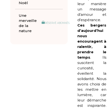
Noël
leur manière
un message
d’amour et
Une
d’espérance.
merveille
RÉSERVÉ ABONNÉS
Ces bergers
de la
d’aujourd’hui
nature
nous
encouragent à
ralentir, à
prendre le
temps
. Ils
suscitent la
curiosité,
éveillent la
solidarité. Nous
avons choisi de
les mettre en
lumière, car
leur démarche
est inspirante.