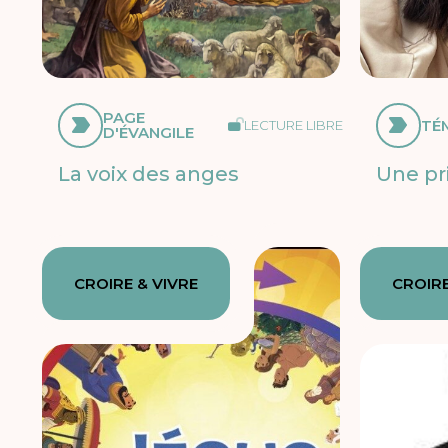
PAGE
TÉ
LECTURE LIBRE
D'ÉVANGILE
La voix des anges
Une pr
CROIRE & VIVRE
CROIRE