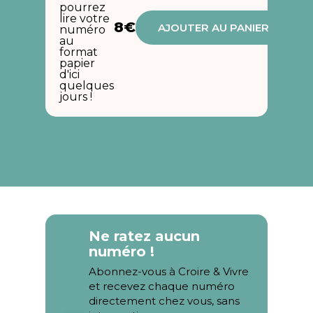
pourrez
lire votre
8€
AJOUTER AU PANIER
numéro
au
format
papier
d'ici
quelques
jours !
Ne ratez aucun
numéro !
Abonnez-vous à Croire & Vivre
et recevez chaque numéro
directement chez vous, sans