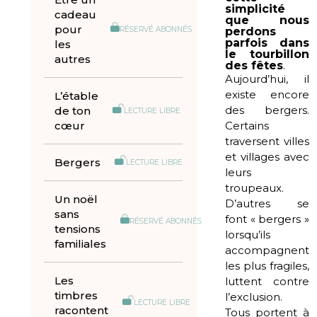
simplicité
cadeau
que nous
pour
RÉSERVÉ ABONNÉS
perdons
parfois dans
les
le tourbillon
autres
des fêtes
.
Aujourd’hui, il
existe encore
L’étable
des bergers.
de ton
LECTURE LIBRE
cœur
Certains
traversent villes
et villages avec
Bergers
LECTURE LIBRE
leurs
troupeaux.
Un noël
D’autres se
sans
font « bergers »
RÉSERVÉ ABONNÉS
tensions
lorsqu’ils
familiales
accompagnent
les plus fragiles,
Les
luttent contre
timbres
l’exclusion.
LECTURE LIBRE
racontent
Tous portent à