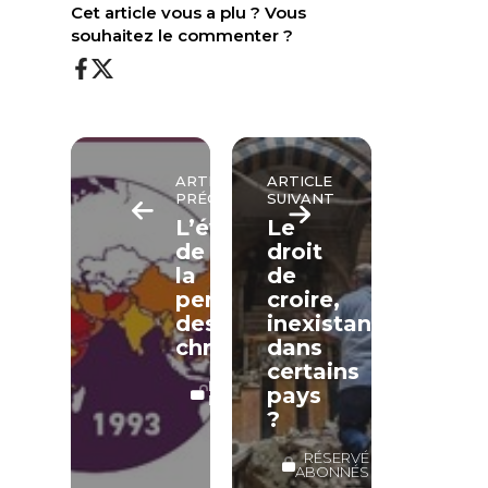
Cet article vous a plu ? Vous
souhaitez le commenter ?
ARTICLE
ARTICLE
PRÉCÉDENT
SUIVANT
L’évolution
Le
de
droit
la
de
persécution
croire,
des
inexistant
chrétiens
dans
certains
LECTURE
pays
LIBRE
?
RÉSERVÉ
ABONNÉS