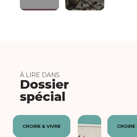
À LIRE DANS
Dossier
spécial
CROIRE & VIVRE
CROIRE 