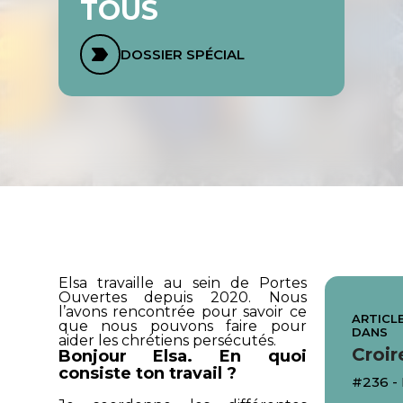
TOUS
DOSSIER SPÉCIAL
Elsa travaille au sein de
Portes
Ouvertes
depuis 2020. Nous
l’avons rencontrée pour savoir ce
ARTICLE
que nous pouvons faire pour
DANS
aider les chrétiens persécutés.
Croir
Bonjour Elsa. En quoi
consiste ton travail ?
#236 -