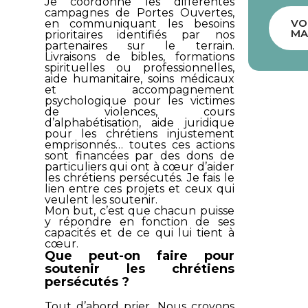
Je coordonne les différentes
campagnes de
Portes Ouvertes
,
VO
en communiquant les besoins
MA
prioritaires identifiés par nos
partenaires sur le terrain.
Livraisons de bibles, formations
spirituelles ou professionnelles,
aide humanitaire, soins médicaux
et accompagnement
psychologique pour les victimes
de violences, cours
d’alphabétisation, aide juridique
pour les chrétiens injustement
emprisonnés… toutes ces actions
sont financées par des dons de
particuliers qui ont à cœur d’aider
les chrétiens persécutés. Je fais le
lien entre ces projets et ceux qui
veulent les soutenir.
Mon but, c’est que chacun puisse
y répondre en fonction de ses
capacités et de ce qui lui tient à
cœur.
Que peut-on faire pour
soutenir les chrétiens
persécutés ?
Tout d’abord prier. Nous croyons