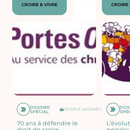
CROIRE & VIVRE
CROIRE 
DOSSIER
DOS
RÉSERVÉ ABONNÉS
SPÉCIAL
SPÉ
70 ans à défendre le
L’évolut
droit de croire
persécu