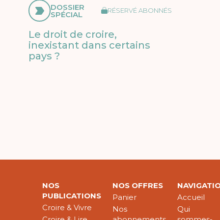
DOSSIER
RÉSERVÉ ABONNÉS
SPÉCIAL
Le droit de croire,
inexistant dans certains
pays ?
NOS
NOS OFFRES
NAVIGATI
PUBLICATIONS
Panier
Accueil
Croire & Vivre
Nos
Qui
Croire & Lire
abonnements
sommes-