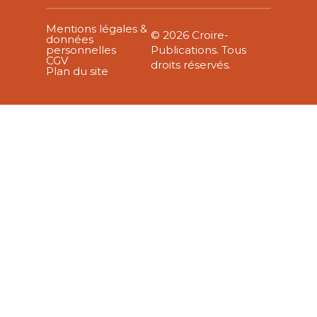
Mentions légales &
© 2026 Croire-
données
personnelles
Publications. Tous
CGV
droits réservés.
Plan du site