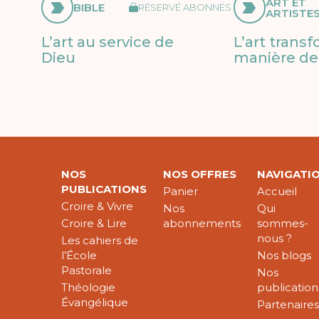
ART ET
BIBLE
RÉSERVÉ ABONNÉS
ARTISTE
L’art au service de
L’art trans
Dieu
manière de 
NOS
NOS OFFRES
NAVIGATI
PUBLICATIONS
Panier
Accueil
Croire & Vivre
Nos
Qui
Croire & Lire
abonnements
sommes-
nous ?
Les cahiers de
l’École
Nos blogs
Pastorale
Nos
Théologie
publication
Évangélique
Partenaire