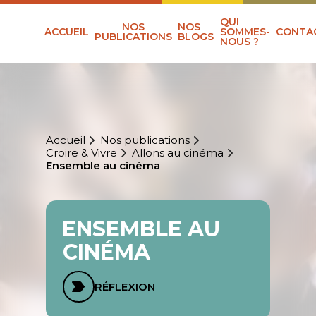
QUI
NOS
NOS
ACCUEIL
SOMMES-
CONTA
PUBLICATIONS
BLOGS
NOUS ?
Accueil
Nos publications
Croire & Vivre
Allons au cinéma
Ensemble au cinéma
ENSEMBLE AU
CINÉMA
RÉFLEXION