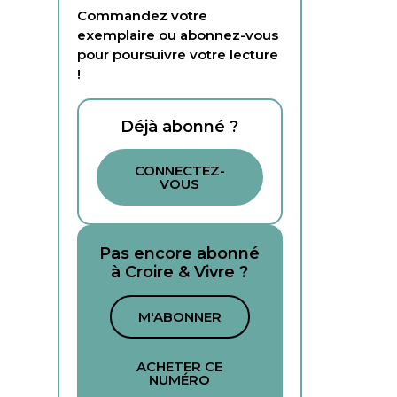
Commandez votre
exemplaire ou abonnez-vous
pour poursuivre votre lecture
!
Déjà abonné ?
CONNECTEZ-
VOUS
Pas encore abonné
à Croire & Vivre ?
M'ABONNER
ACHETER CE
NUMÉRO