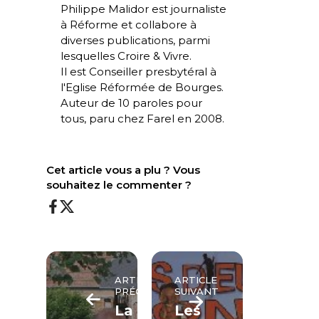
Philippe Malidor est journaliste
à
Réforme
et collabore à
diverses publications, parmi
lesquelles
Croire & Vivre
.
Il est Conseiller presbytéral à
l'Eglise Réformée de Bourges.
Auteur de
10 paroles pour
tous
, paru chez Farel en 2008.
Cet article vous a plu ? Vous
souhaitez le commenter ?
ARTICLE
ARTICLE
PRÉCÉDENT
SUIVANT
La
Les