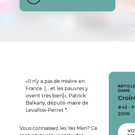
«Il n’y a pas de misère en
ARTICLE
France. [… et les pauvres y
DANS
vivent très bien]», Patrick
Croir
Balkany, député-maire de
#43 - 
Levallois-Perret *.
2006
Vous connaissez les Yes Men? Ce
VO