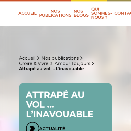
QUI
NOS
NOS
ACCUEIL
SOMMES-
CONTA
PUBLICATIONS
BLOGS
NOUS ?
Accueil
Nos publications
Croire & Vivre
Amour Toujours
Attrapé au vol … L’inavouable
ATTRAPÉ AU
VOL …
L’INAVOUABLE
ACTUALITÉ