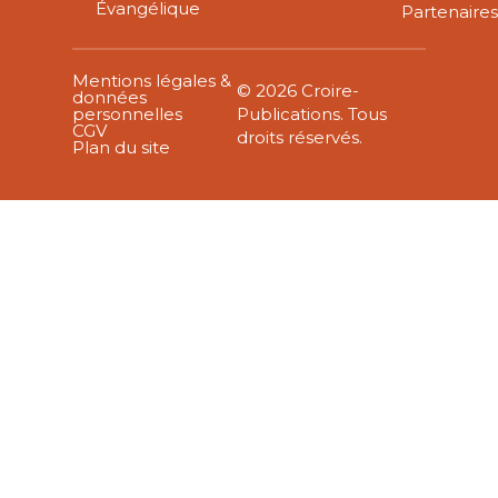
Évangélique
Partenaire
Mentions légales &
© 2026 Croire-
données
personnelles
Publications. Tous
CGV
droits réservés.
Plan du site