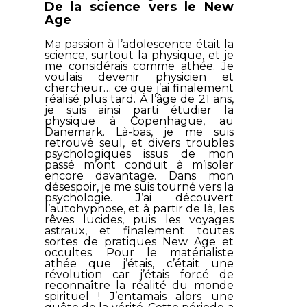
De la science vers le New
Age
Ma passion à l’adolescence était la
science, surtout la physique, et je
me considérais comme athée. Je
voulais devenir physicien et
chercheur… ce que j’ai finalement
réalisé plus tard. À l’âge de 21 ans,
je suis ainsi parti étudier la
physique à Copenhague, au
Danemark. Là-bas, je me suis
retrouvé seul, et divers troubles
psychologiques issus de mon
passé m’ont conduit à m’isoler
encore davantage. Dans mon
désespoir, je me suis tourné vers la
psychologie. J’ai découvert
l’autohypnose, et à partir de là, les
rêves lucides, puis les voyages
astraux, et finalement toutes
sortes de pratiques New Age et
occultes. Pour le matérialiste
athée que j’étais, c’était une
révolution car j’étais forcé de
reconnaître la réalité du monde
spirituel ! J’entamais alors une