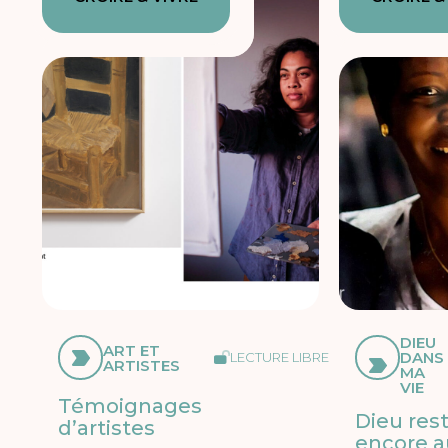
DIEU
ART ET
DANS
LECTURE LIBRE
ARTISTES
MA
VIE
Témoignages
Dieu res
d’artistes
encore a