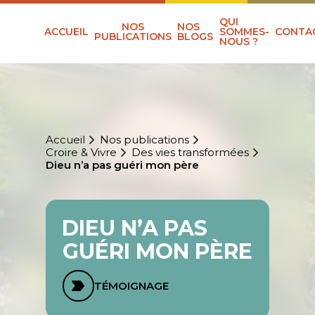
QUI
NOS
NOS
ACCUEIL
SOMMES-
CONTA
PUBLICATIONS
BLOGS
NOUS ?
Accueil
Nos publications
Croire & Vivre
Des vies transformées
Dieu n’a pas guéri mon père
DIEU N’A PAS
GUÉRI MON PÈRE
TÉMOIGNAGE