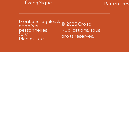
Évangélique
Partenaire
Mentions légales &
© 2026 Croire-
données
personnelles
Publications. Tous
CGV
droits réservés.
Plan du site