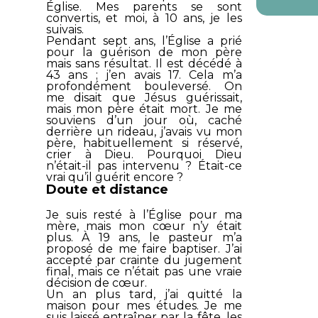
Église. Mes parents se sont
convertis, et moi, à 10 ans, je les
suivais.
Pendant sept ans, l’Église a prié
pour la guérison de mon père
mais sans résultat. Il est décédé à
43 ans ; j’en avais 17. Cela m’a
profondément bouleversé. On
me disait que Jésus guérissait,
mais mon père était mort. Je me
souviens d’un jour où, caché
derrière un rideau, j’avais vu mon
père, habituellement si réservé,
crier à Dieu. Pourquoi Dieu
n’était-il pas intervenu ? Était-ce
vrai qu’il guérit encore ?
Doute et distance
Je suis resté à l’Église pour ma
mère, mais mon cœur n’y était
plus. À 19 ans, le pasteur m’a
proposé de me faire baptiser. J’ai
accepté par crainte du jugement
final, mais ce n’était pas une vraie
décision de cœur.
Un an plus tard, j’ai quitté la
maison pour mes études. Je me
suis laissé entraîner par la fête, les