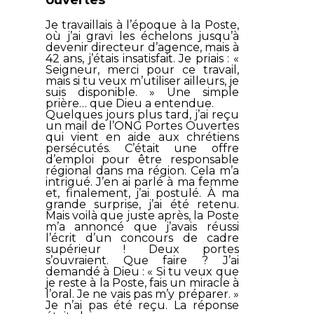
Je travaillais à l’époque à la Poste,
où j’ai gravi les échelons jusqu’à
devenir directeur d’agence, mais à
42 ans, j’étais insatisfait. Je priais : «
Seigneur, merci pour ce travail,
mais si tu veux m’utiliser ailleurs, je
suis disponible. » Une simple
prière… que Dieu a entendue.
Quelques jours plus tard, j’ai reçu
un mail de l’ONG
Portes Ouvertes
qui vient en aide aux chrétiens
persécutés. C’était une offre
d’emploi pour être responsable
régional dans ma région. Cela m’a
intrigué. J’en ai parlé à ma femme
et, finalement, j’ai postulé. À ma
grande surprise, j’ai été retenu.
Mais voilà que juste après, la Poste
m’a annoncé que j’avais réussi
l’écrit d’un concours de cadre
supérieur ! Deux portes
s’ouvraient. Que faire ? J’ai
demandé à Dieu : « Si tu veux que
je reste à la Poste, fais un miracle à
l’oral. Je ne vais pas m’y préparer. »
Je n’ai pas été reçu. La réponse