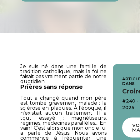
Je suis né dans une famille de
tradition catholique, mais la foi ne
faisait pas vraiment partie de notre
ARTICLE
quotidien.
DANS
Prières sans réponse
Croir
Tout a changé quand mon père
#240 
est tombé gravement malade : la
2025
sclérose en plaques. À l’époque, il
n’existait aucun traitement. Il a
tout essayé : magnétiseurs,
régimes, médecines parallèles… En
VO
vain ! C’est alors que mon oncle lui
MA
a parlé de Jésus. Nous avons
commencé à fréquenter une