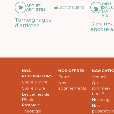
DIEU
ART ET
DANS
LECTURE LIBRE
ARTISTES
MA
VIE
Témoignages
Dieu res
d’artistes
encore a
NOS
NOS OFFRES
NAVIGATI
PUBLICATIONS
Panier
Accueil
Croire & Vivre
Nos
Qui
Croire & Lire
abonnements
sommes-
nous ?
Les cahiers de
l’École
Nos blogs
Pastorale
Nos
Théologie
publication