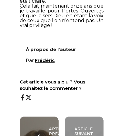
était claire.
Cela fait maintenant onze ans que
je travaille pour
Portes Ouvertes
et que je sers Dieu en étant la voix
de ceux que l’on n’entend pas. Un
vrai privilège !
À propos de l'auteur
Par
Frédéric
Cet article vous a plu ? Vous
souhaitez le commenter ?
ARTICLE
ARTICLE
PRÉCÉDENT
SUIVANT