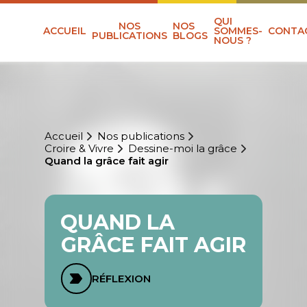
QUI
NOS
NOS
ACCUEIL
SOMMES-
CONTA
PUBLICATIONS
BLOGS
NOUS ?
Accueil
Nos publications
Croire & Vivre
Dessine-moi la grâce
Quand la grâce fait agir
QUAND LA
GRÂCE FAIT AGIR
RÉFLEXION