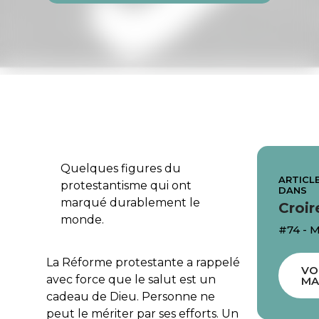
Quelques figures du
ARTICLE
protestantisme qui ont
DANS
marqué durablement le
Croir
monde.
#74 - 
La Réforme protestante a rappelé
VO
avec force que le salut est un
MA
cadeau de Dieu. Personne ne
peut le mériter par ses efforts. Un