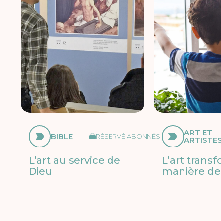
ART ET
BIBLE
RÉSERVÉ ABONNÉS
ARTISTE
L’art au service de
L’art trans
Dieu
manière de 