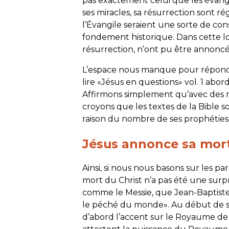
pas exactement celui que les évangi
ses miracles, sa résurrection sont r
l’Évangile seraient une sorte de c
fondement historique. Dans cette logi
résurrection, n’ont pu être annoncé
L’espace nous manque pour répondre
lire «Jésus en questions» vol. 1 abo
Affirmons simplement qu’avec des mil
croyons que les textes de la Bible s
raison du nombre de ses prophéties 
Jésus annonce sa mor
Ainsi, si nous nous basons sur les p
mort du Christ n’a pas été une surpri
comme le Messie, que Jean-Baptiste 
le péché du monde». Au début de so
d’abord l’accent sur le Royaume de 