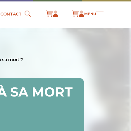
CONTACT
MENU
à sa mort ?
 À SA MORT