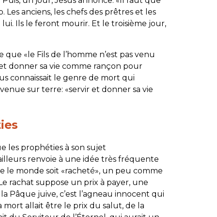
Puis, un jour, Jésus annonce: «Il faut que
 Les anciens, les chefs des prêtres et les
ui. Ils le feront mourir. Et le troisième jour,
e que «le Fils de l’homme n’est pas venu
ir et donner sa vie comme rançon pour
us connaissait le genre de mort qui
 venue sur terre: «servir et donner sa vie
ies
e les prophéties à son sujet
ailleurs renvoie à une idée très fréquente
 que le monde soit «racheté», un peu comme
. Le rachat suppose un prix à payer, une
 la Pâque juive, c’est l’agneau innocent qui
 mort allait être le prix du salut, de la