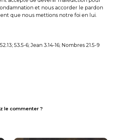
nt accepté de devenir malédiction pour
 condamnation et nous accorder le pardon
ment que nous mettions notre foi en lui.
 52.13; 53.5-6; Jean 3.14-16; Nombres 21.5-9
tez le commenter ?