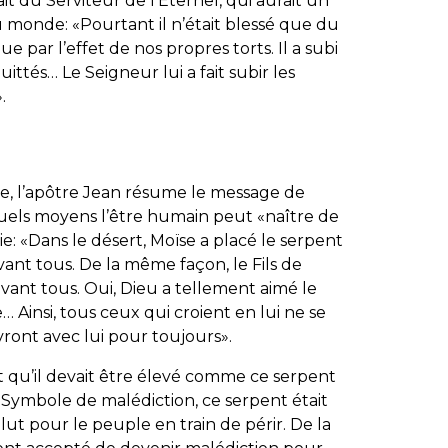
it du Serviteur de l’Éternel, qui aurait un
u monde: «Pourtant il n’était blessé que du
que par l’effet de nos propres torts. Il a subi
ttés… Le Seigneur lui a fait subir les
.
e, l’apôtre Jean résume le message de
uels moyens l’être humain peut «naître de
vie: «Dans le désert, Moïse a placé le serpent
nt tous. De la même façon, le Fils de
vant tous. Oui, Dieu a tellement aimé le
 Ainsi, tous ceux qui croient en lui ne se
ivront avec lui pour toujours».
it qu’il devait être élevé comme ce serpent
. Symbole de malédiction, ce serpent était
ut pour le peuple en train de périr. De la