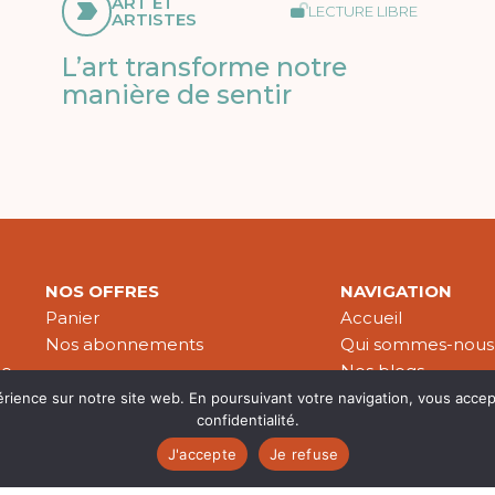
ART ET
LECTURE LIBRE
ARTISTES
L’art transforme notre
manière de sentir
NOS OFFRES
NAVIGATION
Panier
Accueil
Nos abonnements
Qui sommes-nous
le
Nos blogs
Nos publications
érience sur notre site web. En poursuivant votre navigation, vous accep
confidentialité.
Partenaires
J'accepte
Je refuse