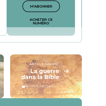
M'ABONNER
ACHETER CE
NUMÉRO
ARTICLE SUIVANT
La guerre
dans la Bible
RÉSERVÉ ABONNÉS