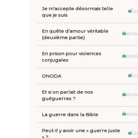
Je m’accepte désormais telle
LE
que je suis
En quête d’amour véritable
RÉSER
(deuxième partie)
En prison pour violences
RÉSER
conjugales
ONODA
LE
Et si on parlait de nos
RÉSER
guéguerres ?
La guerre dans la Bible
RÉSER
Peut-il y avoir une « guerre juste
LE
» ?