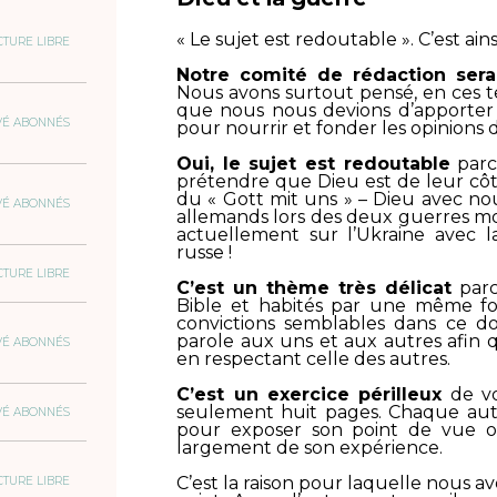
« Le sujet est redoutable ». C’est ai
CTURE LIBRE
Notre comité de rédaction sera
Nous avons surtout pensé, en ces te
que nous nous devions d’apporter 
VÉ ABONNÉS
pour nourrir et fonder les opinions
Oui, le sujet est redoutable
parc
prétendre que Dieu est de leur côté
du « Gott mit uns » – Dieu avec nou
VÉ ABONNÉS
allemands lors des deux guerres mon
actuellement sur l’Ukraine avec l
russe !
CTURE LIBRE
C’est un thème très délicat
parc
Bible et habités par une même foi
convictions semblables dans ce 
parole aux uns et aux autres afin 
VÉ ABONNÉS
en respectant celle des autres.
C’est un exercice périlleux
de vo
seulement huit pages. Chaque aute
VÉ ABONNÉS
pour exposer son point de vue o
largement de son expérience.
C’est la raison pour laquelle nous 
CTURE LIBRE