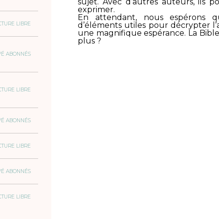
sujet. Avec d’autres auteurs, ils p
exprimer.
En attendant, nous espérons q
CTURE LIBRE
d’éléments utiles pour décrypter l’
une magnifique espérance. La Bible 
plus ?
VÉ ABONNÉS
CTURE LIBRE
VÉ ABONNÉS
CTURE LIBRE
VÉ ABONNÉS
CTURE LIBRE