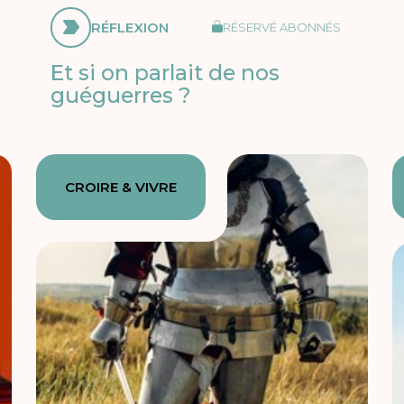
RÉFLEXION
RÉSERVÉ ABONNÉS
Et si on parlait de nos
guéguerres ?
CROIRE & VIVRE