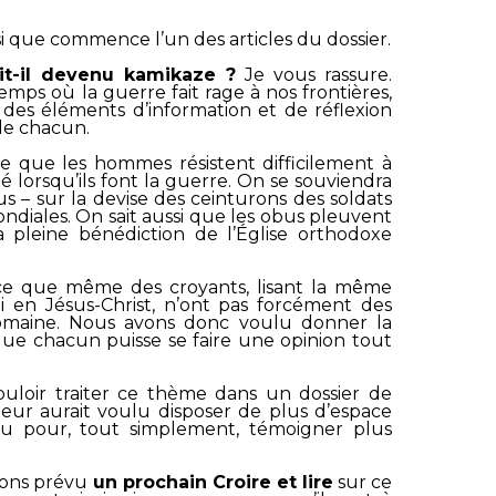
nsi que commence l’un des articles du dossier.
it-il devenu kamikaze ?
Je vous rassure.
mps où la guerre fait rage à nos frontières,
des éléments d’information et de réflexion
 de chacun.
e que les hommes résistent difficilement à
 lorsqu’ils font la guerre. On se souviendra
s – sur la devise des ceinturons des soldats
diales. On sait aussi que les obus pleuvent
a pleine bénédiction de l’Église orthodoxe
e que même des croyants, lisant la même
 en Jésus-Christ, n’ont pas forcément des
domaine. Nous avons donc voulu donner la
que chacun puisse se faire une opinion tout
uloir traiter ce thème dans un dossier de
ur aurait voulu disposer de plus d’espace
u pour, tout simplement, témoigner plus
avons prévu
un prochain
Croire et lire
sur ce