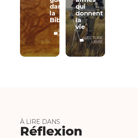
dans
qui
la
donnent
Bible
la
vie
RÉSERVÉ
ABONNÉS
LECTURE
LIBRE
À LIRE DANS
Réflexion