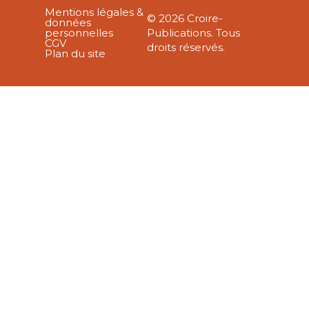
Mentions légales &
© 2026 Croire-
données
personnelles
Publications. Tous
CGV
droits réservés.
Plan du site