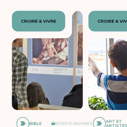
CROIRE & VIVRE
CROIRE & VI
ART ET
BIBLE
RÉSERVÉ ABONNÉS
ARTISTE