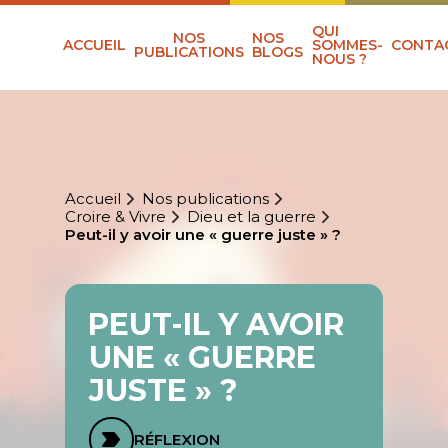
QUI
NOS
NOS
ACCUEIL
SOMMES-
CONTA
PUBLICATIONS
BLOGS
NOUS ?
Accueil
Nos publications
Croire & Vivre
Dieu et la guerre
Peut-il y avoir une « guerre juste » ?
PEUT-IL Y AVOIR
UNE « GUERRE
JUSTE » ?
RÉFLEXION