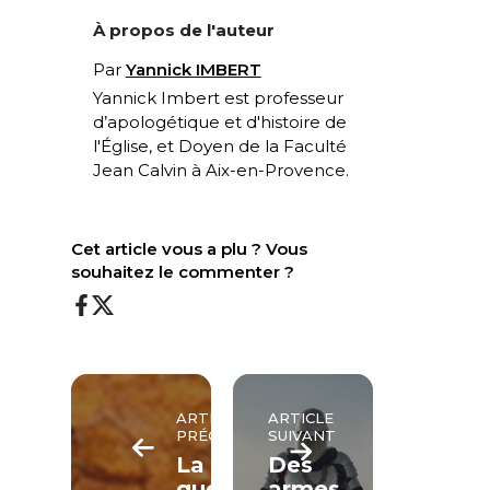
À propos de l'auteur
Par
Yannick IMBERT
Yannick Imbert est professeur
d’apologétique et d'histoire de
l'Église, et Doyen de la Faculté
Jean Calvin à Aix-en-Provence.
Cet article vous a plu ? Vous
souhaitez le commenter ?
ARTICLE
ARTICLE
PRÉCÉDENT
SUIVANT
La
Des
guerre
armes