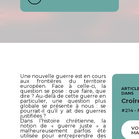
Une nouvelle guerre est en cours
aux frontières du territoire
européen. Face à celle-ci, la
ARTICLE
question se pose : que faire, que
DANS
dire ? Au-delà de cette guerre en
Croir
particulier, une question plus
globale se présente à nous : se
#214 -
pourrait-il qu’il y ait des guerres
justifiées ?
Dans l’histoire chrétienne, la
notion de « guerre juste » a
VO
malheureusement parfois été
MA
utilisée pour entreprendre des