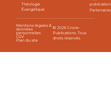
Théologie
publication
Évangélique
Partenaire
Mentions légales &
© 2026 Croire-
données
personnelles
Publications. Tous
CGV
droits réservés.
Plan du site