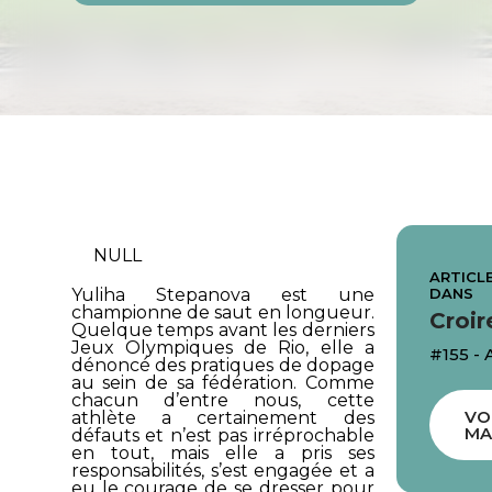
NULL
ARTICLE
DANS
Yuliha Stepanova est une
championne de saut en longueur.
Croir
Quelque temps avant les derniers
Jeux Olympiques de Rio, elle a
#155 - 
dénoncé des pratiques de dopage
au sein de sa fédération. Comme
chacun d’entre nous, cette
VO
athlète a certainement des
MA
défauts et n’est pas irréprochable
en tout, mais elle a pris ses
responsabilités, s’est engagée et a
eu le courage de se dresser pour