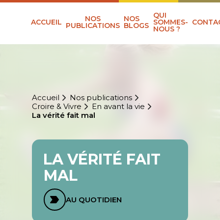
QUI
NOS
NOS
ACCUEIL
SOMMES-
CONTA
PUBLICATIONS
BLOGS
NOUS ?
Accueil
Nos publications
Croire & Vivre
En avant la vie
La vérité fait mal
LA VÉRITÉ FAIT
MAL
AU QUOTIDIEN