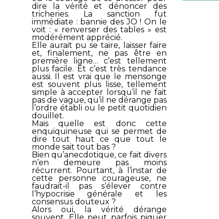
dire la vérité et dénoncer des
tricheries. La sanction fut
immédiate : bannie des JO ! On le
voit : « renverser des tables » est
modérément apprécié.
Elle aurait pu se taire, laisser faire
et, finalement, ne pas être en
première ligne… c’est tellement
plus facile. Et c’est très tendance
aussi. Il est vrai que le mensonge
est souvent plus lisse, tellement
simple à accepter lorsqu’il ne fait
pas de vague, qu’il ne dérange pas
l’ordre établi ou le petit quotidien
douillet.
Mais quelle est donc cette
enquiquineuse qui se permet de
dire tout haut ce que tout le
monde sait tout bas ?
Bien qu’anecdotique, ce fait divers
n’en demeure pas moins
récurrent. Pourtant, à l’instar de
cette personne courageuse, ne
faudrait-il pas s’élever contre
l’hypocrisie générale et les
consensus douteux ?
Alors oui, la vérité dérange
souvent. Elle peut parfois piquer