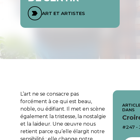
ART ET ARTISTES
L’art ne se consacre pas
forcément à ce qui est beau,
ARTICLE
noble, ou édifiant. Il met en scène
DANS
également la tristesse, la nostalgie
Croir
et la laideur. Une œuvre nous
#247 -
retient parce qu’elle élargit notre
sensibilité : elle change notre