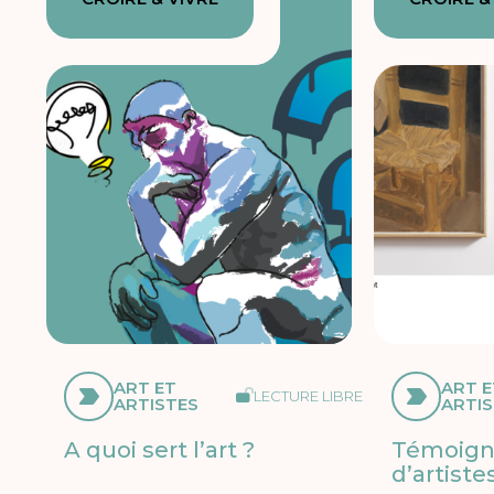
ART ET
ART E
LECTURE LIBRE
ARTISTES
ARTI
A quoi sert l’art ?
Témoign
d’artiste