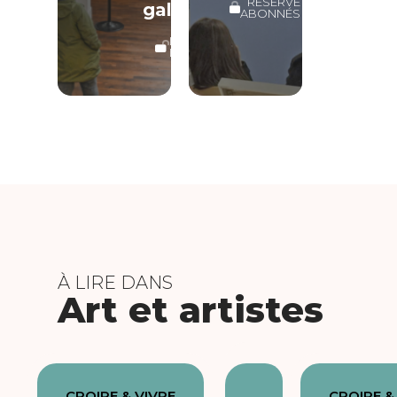
RÉSERVÉ
galerie
ABONNÉS
LECTURE
LIBRE
À LIRE DANS
Art et artistes
CROIRE & VIVRE
CROIRE &