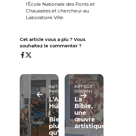
l’École Nationale des Ponts et
Chaussées et chercheur au
Laboratoire Ville.
Cet article vous a plu ? Vous
souhaitez le commenter ?
ARTICLE
ARTICLE
PRÉCÉDENT
SUIVANT
L’Agapé
La
Hub
Bible,
:
une
Bien
œuvre
plus
artistique
qu’une