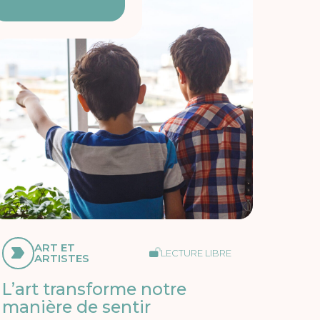
ART ET
LECTURE LIBRE
ARTISTES
L’art transforme notre
manière de sentir