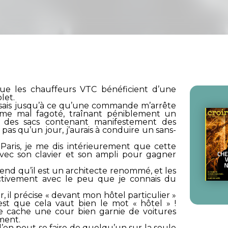
ue les chauffeurs VTC bénéficient d’une
let.
ensais jusqu’à ce qu’une commande m’arrête
me mal fagoté, traînant péniblement un
et des sacs contenant manifestement des
 pas qu’un jour, j’aurais à conduire un sans-
aris, je me dis intérieurement que cette
vec son clavier et son ampli pour gagner
end qu’il est un architecte renommé, et les
ectivement avec le peu que je connais du
 il précise « devant mon hôtel particulier »
’est que cela vaut bien le mot « hôtel » !
ée cache une cour bien garnie de voitures
ment.
l’on peut se faire de quelqu’un sur la seule