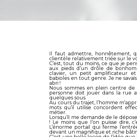
Il faut admettre, honnêtement, q
clientèle relativement triée sur le vo
C’est, tout du moins, ce que je p
aux pieds d’un drôle de bonhom
clavier, un petit amplificateur 
babioles en tout genre. Je ne savais
abri !
Nous sommes en plein centre de P
personne doit jouer dans la rue a
quelques sous.
Au cours du trajet, l’homme m’appr
mots qu’il utilise concordent eff
métier.
Lorsqu’il me demande de le déposer,
! Le moins que l’on puisse dire, c
L’énorme portail qui ferme l’entr
devant un magnifique et riche bâti
C’est une belle leçon de l’idée que 