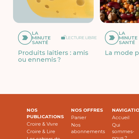
LA
LA
MINUTE
MINUTE
LECTURE LIBRE
SANTÉ
SANTÉ
Produits laitiers : amis
La mode p
ou ennemis ?
NOS
NOS OFFRES
NAVIGATI
PUBLICATIONS
Panier
Accueil
Croire & Vivre
Nos
Qui
Croire & Lire
abonnements
sommes-
nous ?
Les cahiers de