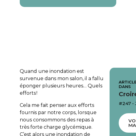
Quand une inondation est
survenue dans mon salon, il a fallu
ARTICLE
éponger plusieurs heures… Quels
DANS
efforts !
Croir
#247 -
Cela me fait penser aux efforts
fournis par notre corps, lorsque
nous consommons des repas à
VO
MA
très forte charge glycémique.
C’est alors une inondation de