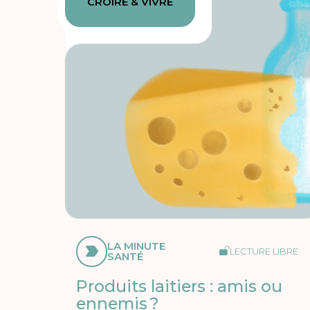
CROIRE & VIVRE
LA MINUTE
LECTURE LIBRE
SANTÉ
Produits laitiers : amis ou
ennemis ?