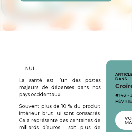
NULL
ARTICLE
DANS
La santé est l’un des postes
Croir
majeurs de dépenses dans nos
pays occidentaux.
#143 -
FÉVRIE
Souvent plus de 10 % du produit
intérieur brut lui sont consacrés.
VO
Cela représente des centaines de
MA
milliards d’euros : soit plus de