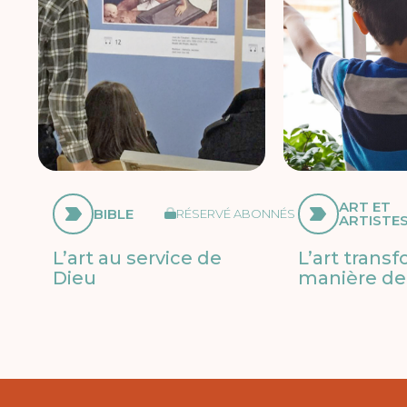
ART ET
BIBLE
RÉSERVÉ ABONNÉS
ARTISTE
L’art au service de
L’art trans
Dieu
manière de 