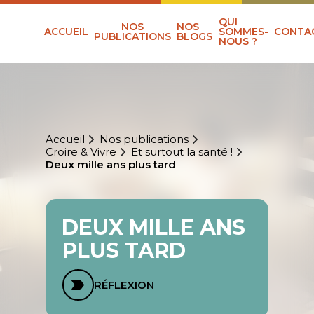
QUI
NOS
NOS
ACCUEIL
SOMMES-
CONTA
PUBLICATIONS
BLOGS
NOUS ?
Accueil
Nos publications
Croire & Vivre
Et surtout la santé !
Deux mille ans plus tard
DEUX MILLE ANS
PLUS TARD
RÉFLEXION