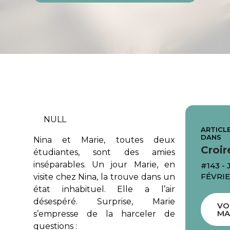
NULL
ARTICLE
DANS
Nina et Marie, toutes deux
Croir
étudiantes, sont des amies
inséparables. Un jour Marie, en
#143 -
FÉVRIE
visite chez Nina, la trouve dans un
état inhabituel. Elle a l’air
désespéré. Surprise, Marie
VO
MA
s’empresse de la harceler de
questions :