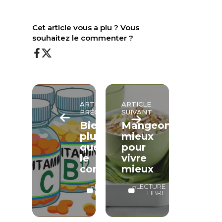
Cet article vous a plu ? Vous
souhaitez le commenter ?
ARTICLE
ARTICLE
PRÉCÉDENT
SUIVANT
Bien
Mangeons
plus
mieux
que
pour
le
vivre
corps
mieux
LECTURE
LECTURE
LIBRE
LIBRE