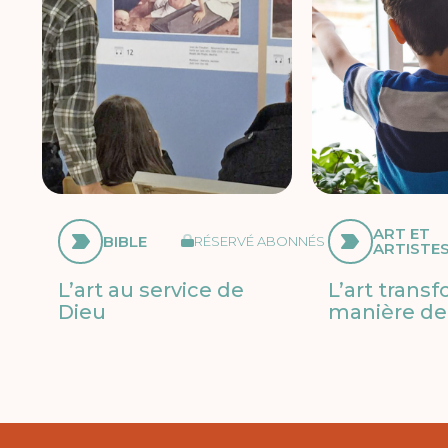
ART ET
BIBLE
RÉSERVÉ ABONNÉS
ARTISTE
L’art au service de
L’art trans
Dieu
manière de 