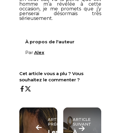
homme m’a révélée à cette
occasion, je me promets que j’y
penserai désormais très
sérieusement.
À propos de l'auteur
Par
Alex
Cet article vous a plu ? Vous
souhaitez le commenter ?
ARTICLE
ARTICLE
PRÉCÉDENT
SUIVANT
Les
À