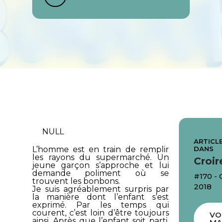
NULL
ARTICLE
DANS
L’homme est en train de remplir
les rayons du supermarché. Un
Croir
jeune garçon s’approche et lui
demande poliment où se
#170 -
trouvent les bonbons.
2018
Je suis agréablement surpris par
la manière dont l’enfant s’est
exprimé. Par les temps qui
courent, c’est loin d’être toujours
VO
ainsi. Après que l’enfant soit parti,