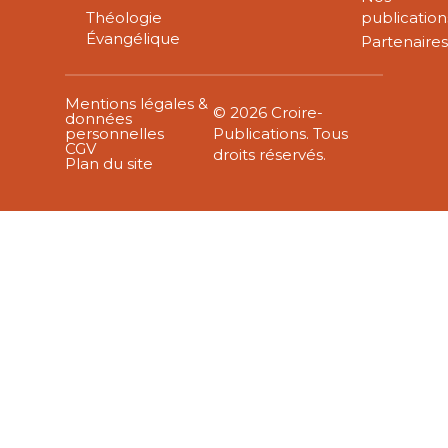
Théologie
publication
Évangélique
Partenaire
Mentions légales &
© 2026 Croire-
données
personnelles
Publications. Tous
CGV
droits réservés.
Plan du site