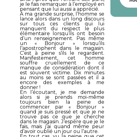
MA
je le fais remarquer à l’employé en
pensant que lui aussi a apprécié.
À ma grande surprise, l’homme se
lance alors dans un long discours
sur tous ces clients qui lui
manquent du respect le plus
élémentaire lorsqu’ils ont besoin
d’un renseignement. Pas même
un « Bonjour » lorsqu’ils
l’apostrophent dans le magasin.
C’est à peine s’ils le regardent.
Manifestement, cet homme
souffre cruellement de ce
manque de considération dont il
est souvent victime. Dix minutes
au moins se sont passées et il a
encore des exemples à me
donner !
En l’écoutant, je me demande
alors si je prends moi-même
toujours bien la peine de
commencer par « Bonjour »
quand je suis pressé et que je ne
trouve pas ce que je cherche
dans le magasin. J’espère que je le
fais, mais j’ai quand même peur
d’avoir oublié un jour ou l’autre.
En tout cas, vu la peine que cet