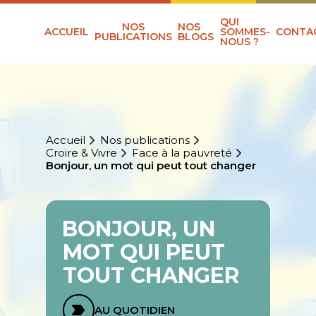
QUI
NOS
NOS
ACCUEIL
SOMMES-
CONTA
PUBLICATIONS
BLOGS
NOUS ?
Accueil
Nos publications
Croire & Vivre
Face à la pauvreté
Bonjour, un mot qui peut tout changer
BONJOUR, UN
MOT QUI PEUT
TOUT CHANGER
AU QUOTIDIEN