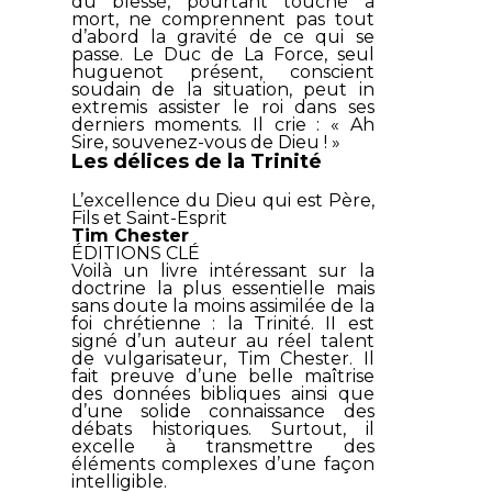
du blessé, pourtant touché à
mort, ne comprennent pas tout
d’abord la gravité de ce qui se
passe. Le Duc de La Force, seul
huguenot présent, conscient
soudain de la situation, peut in
extremis assister le roi dans ses
derniers moments. Il crie : « Ah
Sire, souvenez-vous de Dieu ! »
Les délices de la Trinité
L’excellence du Dieu qui est Père,
Fils et Saint-Esprit
Tim Chester
ÉDITIONS CLÉ
Voilà un livre intéressant sur la
doctrine la plus essentielle mais
sans doute la moins assimilée de la
foi chrétienne : la Trinité. II est
signé d’un auteur au réel talent
de vulgarisateur, Tim Chester. Il
fait preuve d’une belle maîtrise
des données bibliques ainsi que
d’une solide connaissance des
débats historiques. Surtout, il
excelle à transmettre des
éléments complexes d’une façon
intelligible.