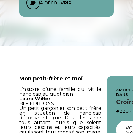
À DÉCOUVRIR
Mon petit-frère et moi
L’histoire d’une famille qui vit le
ARTICLE
handicap au quotidien
DANS
Laura Wifler
Croir
BLF ÉDITIONS
Un petit garçon et son petit frère
#226 -
en situation de handicap
découvrent que Dieu les aime
tous autant, quels que soient
leurs besoins et leurs capacités,
VO
car ils sont tous créés à son image.
MA