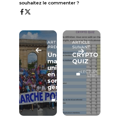
souhaitez le commenter ?
ARTICLE
ARTICLE
PRÉCÉDENT
SUIVANT
Une
CRYPTO
manifestation
QUIZ
unique
LECTURE
en
LIBRE
son
genre
RÉSERVÉ
ABONNÉS