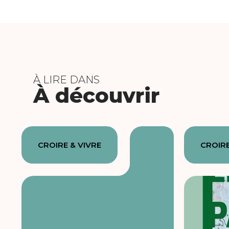
À LIRE DANS
À découvrir
CROIRE & VIVRE
CROIRE