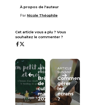
À propos de l'auteur
Par
Nicole Théophile
Cet article vous a plu ? Vous
souhaitez le commenter ?
ARTICLE
ARTICLE
PRÉCÉDENT
SUIVANT
Brèves
Comment
de
gérer
culture
les
mai
écrans
2024
?