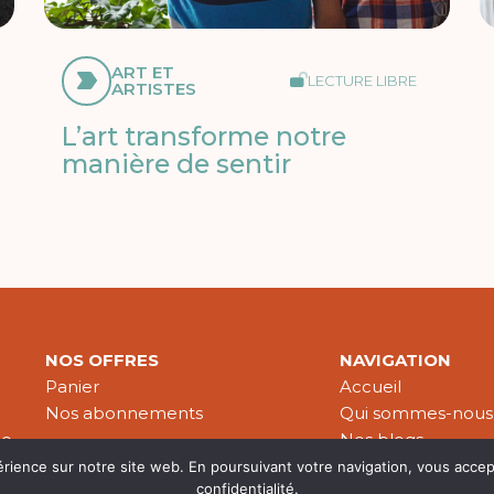
ART ET
LECTURE LIBRE
ARTISTES
L’art transforme notre
manière de sentir
NOS OFFRES
NAVIGATION
Panier
Accueil
Nos abonnements
Qui sommes-nous
le
Nos blogs
Nos publications
érience sur notre site web. En poursuivant votre navigation, vous accep
confidentialité.
Partenaires