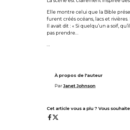
La scène est clairement inspirée des
Elle montre celui que la Bible prése
furent créés océans, lacs et rivières. 
Il avait dit : «
Si quelqu’un a soif, qu’i
pas prendre…
…
À propos de l'auteur
Par
Janet Johnson
Cet article vous a plu ? Vous souhai