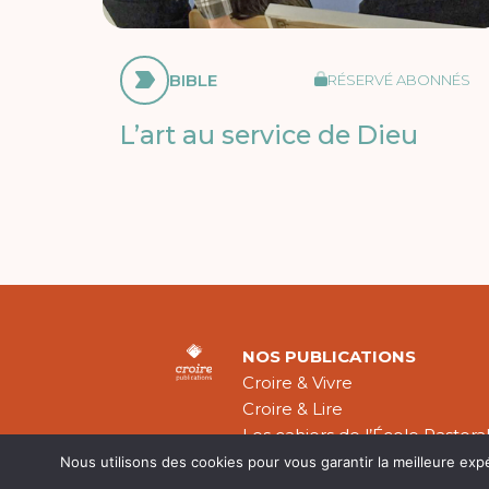
BIBLE
RÉSERVÉ ABONNÉS
L’art au service de Dieu
NOS PUBLICATIONS
Croire & Vivre
Croire & Lire
Les cahiers de l’École Pastora
Théologie Évangélique
Nous utilisons des cookies pour vous garantir la meilleure exp