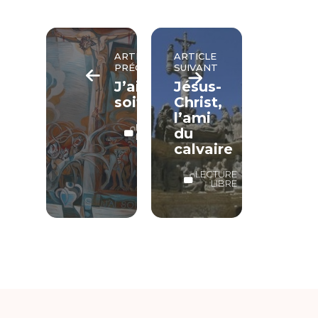
ARTICLE
ARTICLE
PRÉCÉDENT
SUIVANT
J’ai
Jésus-
soif*
Christ,
l’ami
LECTURE
du
LIBRE
calvaire
LECTURE
LIBRE