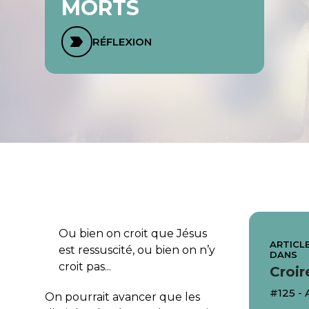
MORTS
RÉFLEXION
Ou bien on croit que Jésus
ARTICLE
est ressuscité, ou bien on n’y
DANS
croit pas...
Croir
#125 - 
On pourrait avancer que les