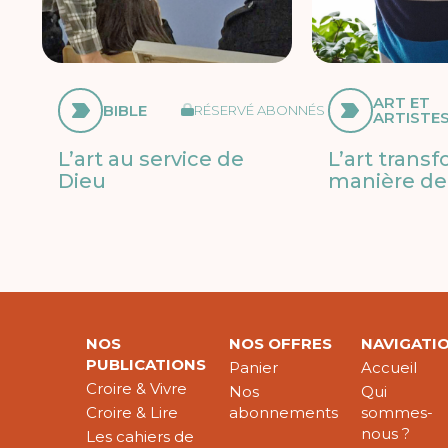
ART ET
BIBLE
RÉSERVÉ ABONNÉS
ARTISTE
L’art au service de
L’art trans
Dieu
manière de 
NOS
NOS OFFRES
NAVIGATI
PUBLICATIONS
Panier
Accueil
Croire & Vivre
Nos
Qui
Croire & Lire
abonnements
sommes-
nous ?
Les cahiers de