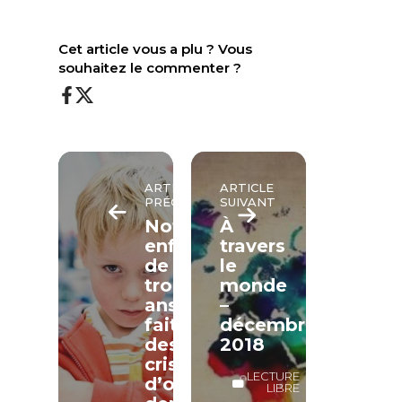
Cet article vous a plu ? Vous
souhaitez le commenter ?
ARTICLE
ARTICLE
PRÉCÉDENT
SUIVANT
Notre
À
enfant
travers
de
le
trois
monde
ans
–
fait
décembre
des
2018
crises
LECTURE
d’opposition
LIBRE