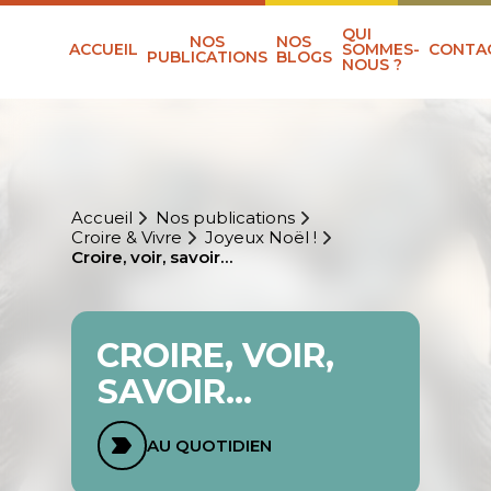
QUI
NOS
NOS
ACCUEIL
SOMMES-
CONTA
PUBLICATIONS
BLOGS
NOUS ?
Accueil
Nos publications
Croire & Vivre
Joyeux Noël !
Croire, voir, savoir…
CROIRE, VOIR,
SAVOIR…
AU QUOTIDIEN