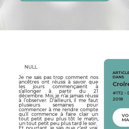
NULL
ARTICLE
DANS
Je ne sais pas trop comment nos
ancêtres ont réussi à savoir que
Croir
les jours commençaient à
s’allonger à partir du 21
#172 -
décembre. Moi, je n’ai jamais réussi
2018
à l’observer. D’ailleurs, il me faut
plusieurs semaines pour
commencer à me rendre compte
qu’il commence à faire clair un
VO
tout petit peu plus tôt le matin,
MA
un tout petit peu plus tard le soir.
Et pourtant, je sais que c’est vrai,