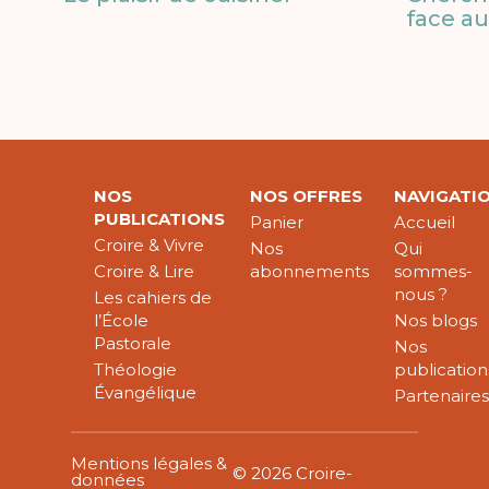
face au
NOS
NOS OFFRES
NAVIGATI
PUBLICATIONS
Panier
Accueil
Croire & Vivre
Nos
Qui
Croire & Lire
abonnements
sommes-
nous ?
Les cahiers de
l’École
Nos blogs
Pastorale
Nos
Théologie
publication
Évangélique
Partenaire
Mentions légales &
© 2026 Croire-
données