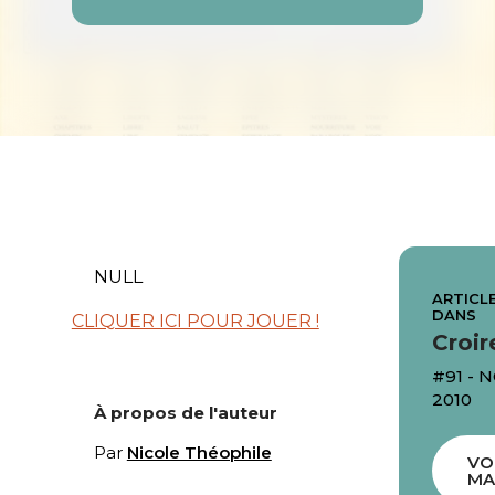
NULL
ARTICLE
DANS
CLIQUER ICI POUR JOUER !
Croir
#91 -
2010
À propos de l'auteur
Par
Nicole Théophile
VO
MA