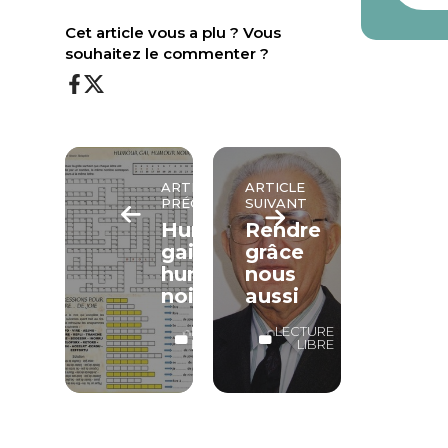
Cet article vous a plu ? Vous
souhaitez le commenter ?
ARTICLE
ARTICLE
PRÉCÉDENT
SUIVANT
Humour
Rendre
gai,
grâce
humour
nous
noir
aussi
LECTURE
LECTURE
LIBRE
LIBRE