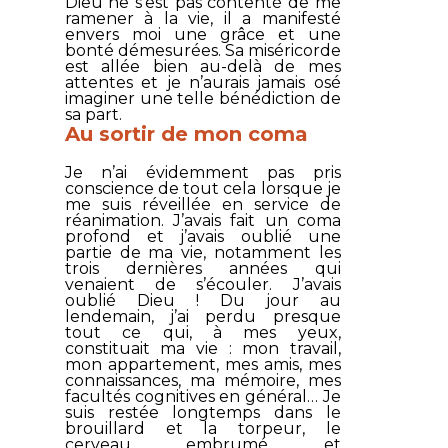
Dieu ne s’est pas contenté de me
ramener à la vie, il a manifesté
envers moi une grâce et une
bonté démesurées. Sa miséricorde
est allée bien au-delà de mes
attentes et je n’aurais jamais osé
imaginer une telle bénédiction de
sa part.
Au sortir de mon coma
Je n’ai évidemment pas pris
conscience de tout cela lorsque je
me suis réveillée en service de
réanimation. J’avais fait un coma
profond et j’avais oublié une
partie de ma vie, notamment les
trois dernières années qui
venaient de s’écouler. J’avais
oublié Dieu ! Du jour au
lendemain, j’ai perdu presque
tout ce qui, à mes yeux,
constituait ma vie : mon travail,
mon appartement, mes amis, mes
connaissances, ma mémoire, mes
facultés cognitives en général… Je
suis restée longtemps dans le
brouillard et la torpeur, le
cerveau embrumé et