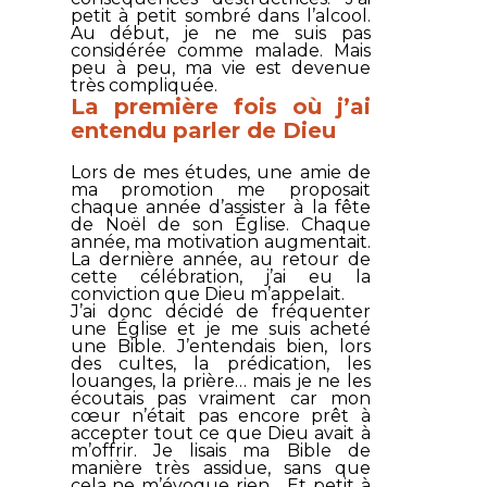
petit à petit sombré dans l’alcool.
Au début, je ne me suis pas
considérée comme malade. Mais
peu à peu, ma vie est devenue
très compliquée.
La première fois où j’ai
entendu parler de Dieu
Lors de mes études, une amie de
ma promotion me proposait
chaque année d’assister à la fête
de Noël de son Église. Chaque
année, ma motivation augmentait.
La dernière année, au retour de
cette célébration, j’ai eu la
conviction que Dieu m’appelait.
J’ai donc décidé de fréquenter
une Église et je me suis acheté
une Bible. J’entendais bien, lors
des cultes, la prédication, les
louanges, la prière… mais je ne les
écoutais pas vraiment car mon
cœur n’était pas encore prêt à
accepter tout ce que Dieu avait à
m’offrir. Je lisais ma Bible de
manière très assidue, sans que
cela ne m’évoque rien… Et petit à