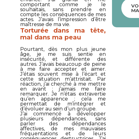
comportant comme je le
VO
souhaitais, sans prendre en
MA
compte les conséquences de mes
actes. J’avais l’impression d’être
maîtresse de ma vie.
Torturée dans ma tête,
mal dans ma peau
Pourtant, dès mon plus jeune
âge, je me suis sentie en
insécurité, et différente des
autres. J’avais beaucoup de peine
à me faire accepter et aimer.
J’étais souvent mise à l’écart et
cette situation m’attristait. Par
réaction, j’ai cherché à me mettre
en avant ; j’aimais me faire
remarquer. Je n’étais extravertie
qu’en apparence ; cela me
permettait de m’intégrer et
d’évoluer au sein d’un groupe.
J’ai commencé à développer
plusieurs dépendances, sans
parler des dépendances
affectives, de mes mauvaises
fréquentations et de leurs
conséquences destructrices. J’ai