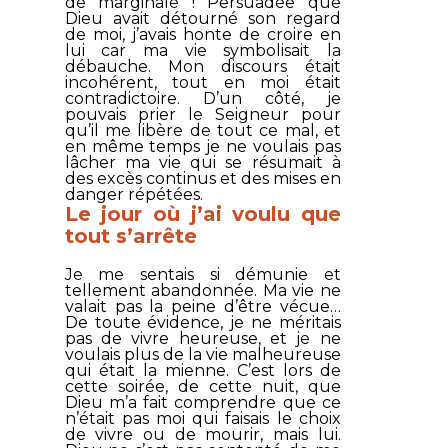
de marginale ! Persuadée que
Dieu avait détourné son regard
de moi, j’avais honte de croire en
lui car ma vie symbolisait la
débauche. Mon discours était
incohérent, tout en moi était
contradictoire. D’un côté, je
pouvais prier le Seigneur pour
qu’il me libère de tout ce mal, et
en même temps je ne voulais pas
lâcher ma vie qui se résumait à
des excès continus et des mises en
danger répétées.
Le jour où j’ai voulu que
tout s’arrête
Je me sentais si démunie et
tellement abandonnée. Ma vie ne
valait pas la peine d’être vécue…
De toute évidence, je ne méritais
pas de vivre heureuse, et je ne
voulais plus de la vie malheureuse
qui était la mienne. C’est lors de
cette soirée, de cette nuit, que
Dieu m’a fait comprendre que ce
n’était pas moi qui faisais le choix
de vivre ou de mourir, mais lui.