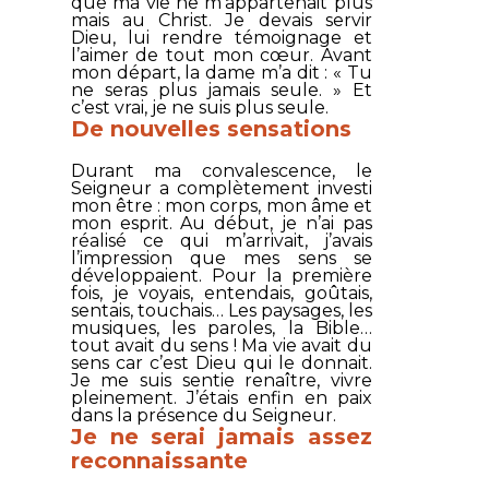
que ma vie ne m’appartenait plus
mais au Christ. Je devais servir
Dieu, lui rendre témoignage et
l’aimer de tout mon cœur. Avant
mon départ, la dame m’a dit : « Tu
ne seras plus jamais seule. » Et
c’est vrai, je ne suis plus seule.
De nouvelles sensations
Durant ma convalescence, le
Seigneur a complètement investi
mon être : mon corps, mon âme et
mon esprit. Au début, je n’ai pas
réalisé ce qui m’arrivait, j’avais
l’impression que mes sens se
développaient. Pour la première
fois, je voyais, entendais, goûtais,
sentais, touchais… Les paysages, les
musiques, les paroles, la Bible…
tout avait du sens ! Ma vie avait du
sens car c’est Dieu qui le donnait.
Je me suis sentie renaître, vivre
pleinement. J’étais enfin en paix
dans la présence du Seigneur.
Je ne serai jamais assez
reconnaissante