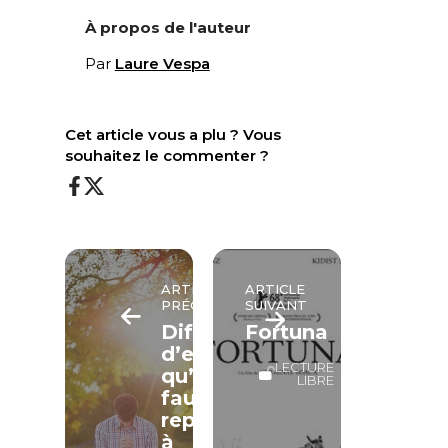
À propos de l'auteur
Par
Laure Vespa
Cet article vous a plu ? Vous
souhaitez le commenter ?
ARTICLE
ARTICLE
PRÉCÉDENT
SUIVANT
Difficile
Fortuna
d’entendre
LECTURE
qu’il
LIBRE
faut
repartir
à