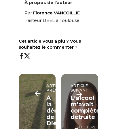
À propos de l'auteur
Par
Florence VANCOILLIE
Pasteur UEEL à Toulouse.
Cet article vous a plu ? Vous
souhaitez le commenter ?
ARTICLE
ARTICLE
PRÉCÉDENT
SUIVANT
À
L’alcool
la
m’avait
découverte
complètement
de
détruite
Dieu
LECTURE