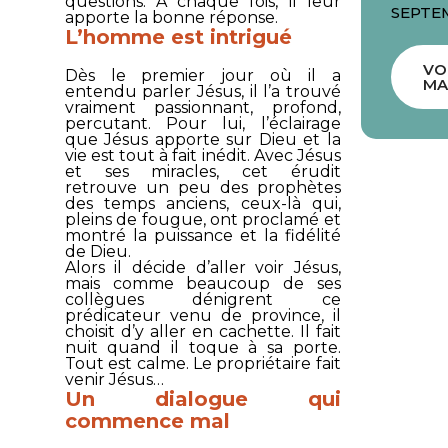
questions. À chaque fois, il leur
SEPTE
apporte la bonne réponse.
L’homme est intrigué
VO
Dès le premier jour où il a
MA
entendu parler Jésus, il l’a trouvé
vraiment passionnant, profond,
percutant. Pour lui, l’éclairage
que Jésus apporte sur Dieu et la
vie est tout à fait inédit. Avec Jésus
et ses miracles, cet érudit
retrouve un peu des prophètes
des temps anciens, ceux-là qui,
pleins de fougue, ont proclamé et
montré la puissance et la fidélité
de Dieu.
Alors il décide d’aller voir Jésus,
mais comme beaucoup de ses
collègues dénigrent ce
prédicateur venu de province, il
choisit d’y aller en cachette. Il fait
nuit quand il toque à sa porte.
Tout est calme. Le propriétaire fait
venir Jésus…
Un dialogue qui
commence mal