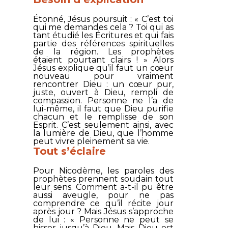
Étonné, Jésus poursuit : « C’est toi
qui me demandes cela ? Toi qui as
tant étudié les Écritures et qui fais
partie des références spirituelles
de la région. Les prophètes
étaient pourtant clairs ! » Alors
Jésus explique qu’il faut un cœur
nouveau pour vraiment
rencontrer Dieu : un cœur pur,
juste, ouvert à Dieu, rempli de
compassion. Personne ne l’a de
lui-même, il faut que Dieu purifie
chacun et le remplisse de son
Esprit. C’est seulement ainsi, avec
la lumière de Dieu, que l’homme
peut vivre pleinement sa vie.
Tout s’éclaire
Pour Nicodème, les paroles des
prophètes prennent soudain tout
leur sens. Comment a-t-il pu être
aussi aveugle, pour ne pas
comprendre ce qu’il récite jour
après jour ? Mais Jésus s’approche
de lui : « Personne ne peut se
hisser jusqu’à Dieu. Mais Dieu est