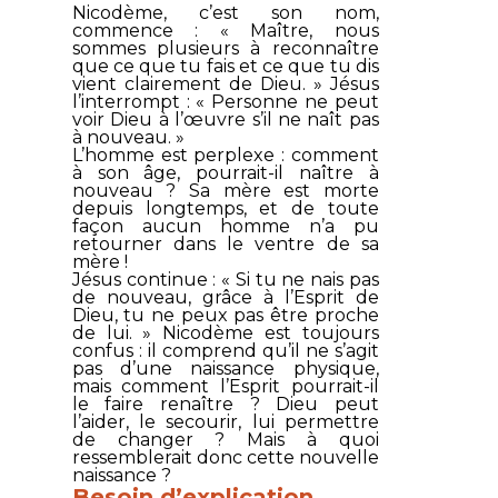
Nicodème, c’est son nom,
commence : « Maître, nous
sommes plusieurs à reconnaître
que ce que tu fais et ce que tu dis
vient clairement de Dieu. » Jésus
l’interrompt : « Personne ne peut
voir Dieu à l’œuvre s’il ne naît pas
à nouveau. »
L’homme est perplexe : comment
à son âge, pourrait-il naître à
nouveau ? Sa mère est morte
depuis longtemps, et de toute
façon aucun homme n’a pu
retourner dans le ventre de sa
mère !
Jésus continue : « Si tu ne nais pas
de nouveau, grâce à l’Esprit de
Dieu, tu ne peux pas être proche
de lui. » Nicodème est toujours
confus : il comprend qu’il ne s’agit
pas d’une naissance physique,
mais comment l’Esprit pourrait-il
le faire renaître ? Dieu peut
l’aider, le secourir, lui permettre
de changer ? Mais à quoi
ressemblerait donc cette nouvelle
naissance ?
Besoin d’explication