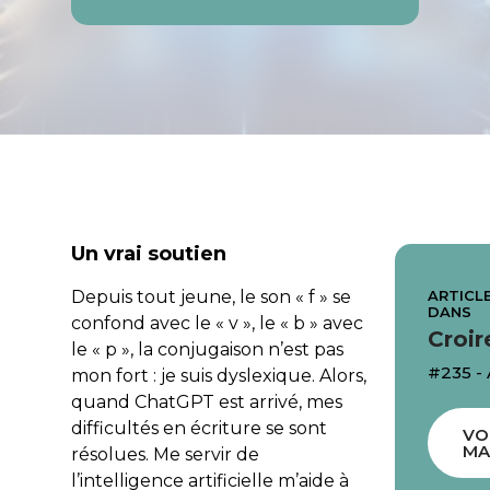
Un vrai soutien
ARTICLE
Depuis tout jeune, le son « f » se
DANS
confond avec le « v », le « b » avec
Croir
le « p », la conjugaison n’est pas
#235 -
mon fort : je suis dyslexique. Alors,
quand
ChatGPT
est arrivé, mes
difficultés en écriture se sont
VO
MA
résolues. Me servir de
l’intelligence artificielle m’aide à