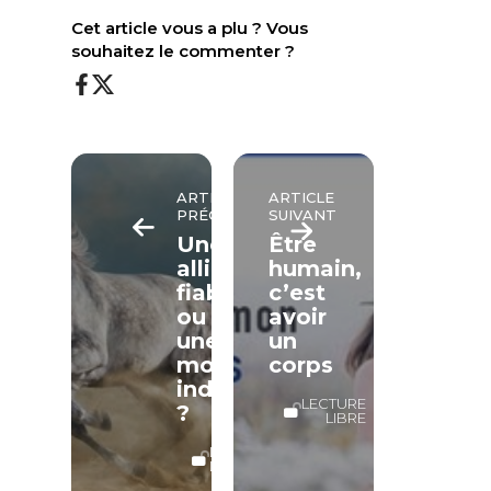
Cet article vous a plu ? Vous
souhaitez le commenter ?
ARTICLE
ARTICLE
PRÉCÉDENT
SUIVANT
Une
Être
alliée
humain,
fiable
c’est
ou
avoir
une
un
monture
corps
indomptable
LECTURE
?
LIBRE
LECTURE
LIBRE