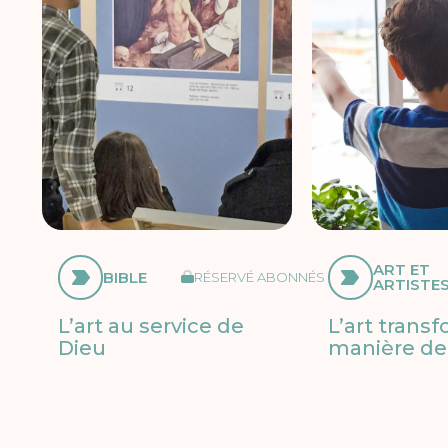
ART ET
BIBLE
RÉSERVÉ ABONNÉS
ARTISTE
L’art au service de
L’art trans
Dieu
manière de 