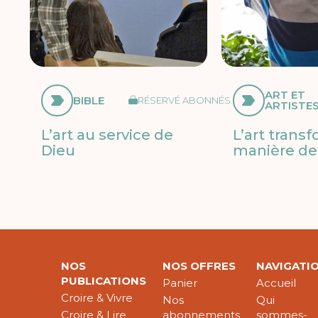
ART ET
BIBLE
RÉSERVÉ ABONNÉS
ARTISTE
L’art au service de
L’art trans
Dieu
manière de 
NOS
NOS OFFRES
NAVIGATI
PUBLICATIONS
Panier
Accueil
Croire & Vivre
Nos
Qui
Croire & Lire
abonnements
sommes-