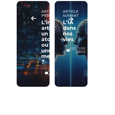
ARTICLE
ARTICLE
PRÉCÉDENT
SUIVANT
L’intelligence
L’IA
artificielle,
dans
un
nos
atout
vies
ou
LECTURE
une
LIBRE
menace
?
RÉSERVÉ
ABONNÉS