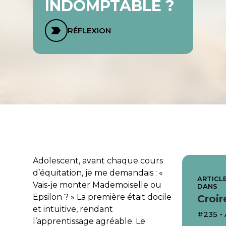
INDOMPTABLE ?
RÉFLEXION
Adolescent, avant chaque cours
d’équitation, je me demandais : «
ARTICLE
Vais-je monter Mademoiselle ou
DANS
Epsilon ? » La première était docile
Croir
et intuitive, rendant
#235 -
l’apprentissage agréable. Le