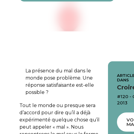
La présence du mal dans le
ARTICLE
monde pose problème. Une
DANS
réponse satisfaisante est-elle
Croir
possible ?
#120 -
2013
Tout le monde ou presque sera
d’accord pour dire qu’il a déjà
expérimenté quelque chose qu’il
VO
MA
peut appeler « mal ». Nous