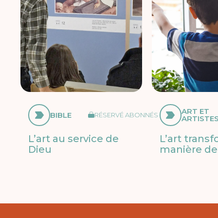
ART ET
BIBLE
RÉSERVÉ ABONNÉS
ARTISTE
L’art au service de
L’art trans
Dieu
manière de 