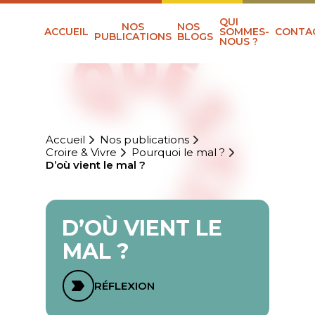
QUI
NOS
NOS
ACCUEIL
SOMMES-
CONTA
PUBLICATIONS
BLOGS
NOUS ?
Accueil
Nos publications
Croire & Vivre
Pourquoi le mal ?
D’où vient le mal ?
D’OÙ VIENT LE
MAL ?
RÉFLEXION