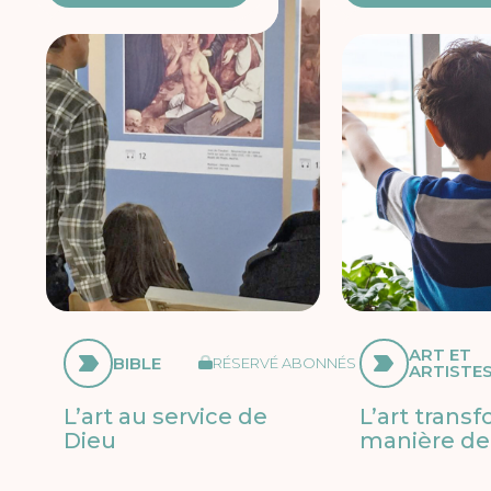
ART ET
BIBLE
RÉSERVÉ ABONNÉS
ARTISTE
L’art au service de
L’art trans
Dieu
manière de 