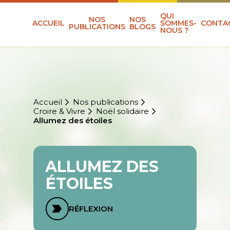
QUI
NOS
NOS
ACCUEIL
SOMMES-
CONTA
PUBLICATIONS
BLOGS
NOUS ?
Accueil
Nos publications
Croire & Vivre
Noël solidaire
Allumez des étoiles
ALLUMEZ DES
ÉTOILES
RÉFLEXION