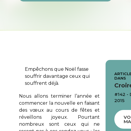
Empêchons que Noël fasse
ARTICLE
souffrir davantage ceux qui
DANS
souffrent déjà.
Croir
#142 
Nous allons terminer l’année et
2015
commencer la nouvelle en faisant
des vœux au cours de fêtes et
réveillons joyeux. Pourtant
VO
MA
nombreux sont ceux qui ne