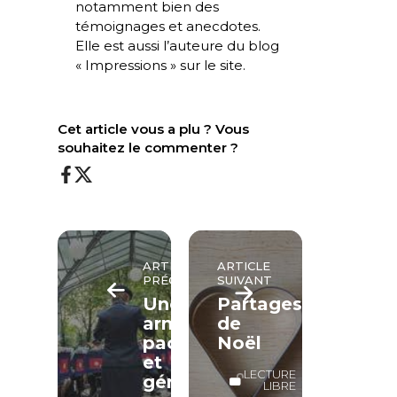
notamment bien des
témoignages et anecdotes.
Elle est aussi l’auteure du blog
« Impressions » sur le site.
Cet article vous a plu ? Vous
souhaitez le commenter ?
ARTICLE
ARTICLE
PRÉCÉDENT
SUIVANT
Une
Partages
armée
de
pacifique
Noël
et
LECTURE
généreuse
LIBRE