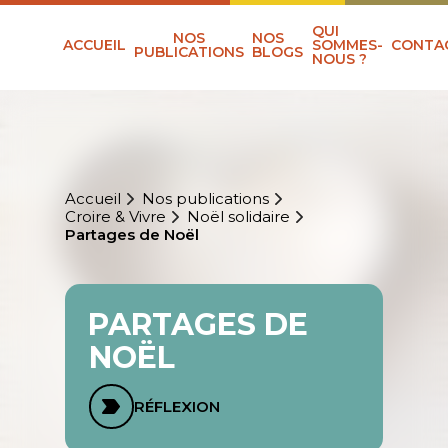
QUI
NOS
NOS
ACCUEIL
SOMMES-
CONTA
PUBLICATIONS
BLOGS
NOUS ?
Accueil
Nos publications
Croire & Vivre
Noël solidaire
Partages de Noël
PARTAGES DE
NOËL
RÉFLEXION