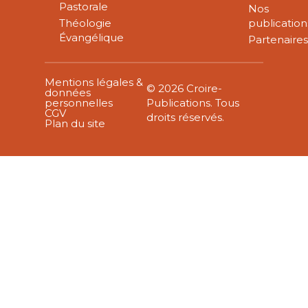
Pastorale
Nos
Théologie
publication
Évangélique
Partenaire
Mentions légales &
© 2026 Croire-
données
personnelles
Publications. Tous
CGV
droits réservés.
Plan du site