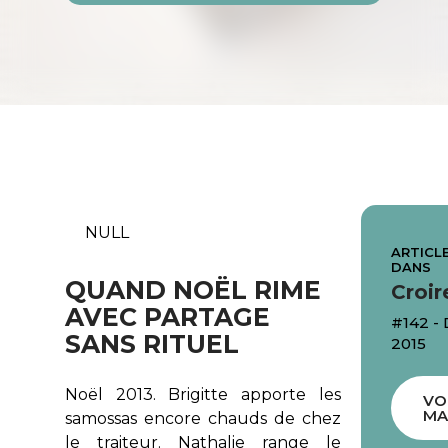
NULL
ARTICLE
DANS
QUAND NOËL RIME
Croir
AVEC PARTAGE
#142 
SANS RITUEL
2015
Noël 2013. Brigitte apporte les
VO
MA
samossas encore chauds de chez
le traiteur. Nathalie range le