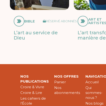
ART ET
BIBLE
RÉSERVÉ ABONNÉS
ARTISTE
L’art au service de
L’art trans
Dieu
manière de 
NOS
NOS OFFRES
NAVIGATI
PUBLICATIONS
Panier
Accueil
Croire & Vivre
Nos
Qui
Croire & Lire
abonnements
sommes-
nous ?
Les cahiers de
l’École
Nos blogs