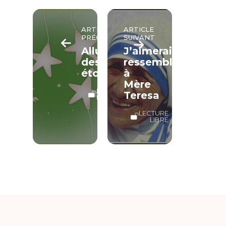
ARTICLE
ARTICLE
PRÉCÉDENT
SUIVANT
Allumez
J’aimerais
des
ressembler
étoiles
à
Mère
LECTURE
Teresa
LIBRE
LECTURE
LIBRE