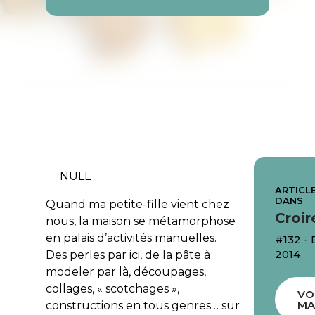
NULL
ARTICLE
DANS
Quand ma petite-fille vient chez
Croir
nous, la maison se métamorphose
en palais d’activités manuelles.
#132 -
2014
Des perles par ici, de la pâte à
modeler par là, découpages,
collages, « scotchages »,
VO
MA
constructions en tous genres… sur