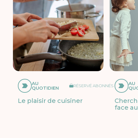
AU
AU
RÉSERVÉ ABONNÉS
QUOTIDIEN
QUO
Le plaisir de cuisiner
Cherche
face au