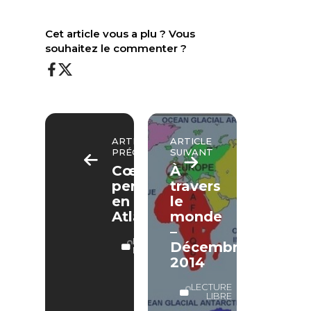
Cet article vous a plu ? Vous
souhaitez le commenter ?
ARTICLE
ARTICLE
PRÉCÉDENT
SUIVANT
Cœur
À
perdu
travers
en
le
Atlandide
monde
–
LECTURE
Décembre
LIBRE
2014
LECTURE
LIBRE