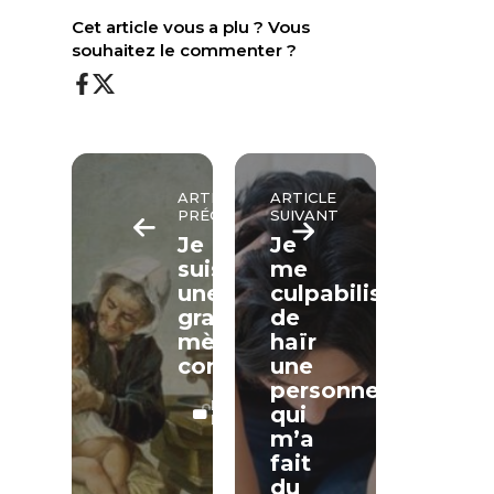
Cet article vous a plu ? Vous
souhaitez le commenter ?
ARTICLE
ARTICLE
PRÉCÉDENT
SUIVANT
Je
Je
suis
me
une
culpabilise
grand-
de
mère
haïr
comblée
une
personne
LECTURE
qui
LIBRE
m’a
fait
du