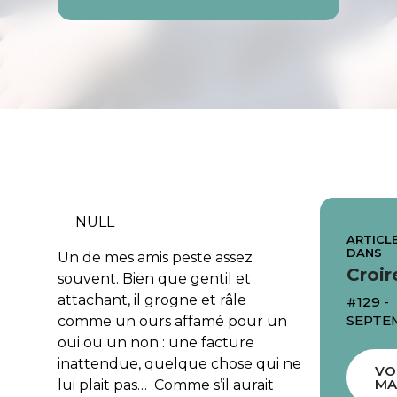
NULL
ARTICLE
DANS
Un de mes amis peste assez
Croir
souvent. Bien que gentil et
attachant, il grogne et râle
#129 -
SEPTE
comme un ours affamé pour un
oui ou un non : une facture
inattendue, quelque chose qui ne
VO
MA
lui plait pas… Comme s’il aurait