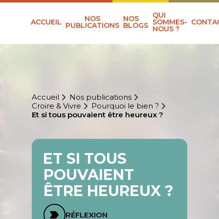
QUI
NOS
NOS
ACCUEIL
SOMMES-
CONTA
PUBLICATIONS
BLOGS
NOUS ?
Accueil
Nos publications
Croire & Vivre
Pourquoi le bien ?
Et si tous pouvaient être heureux ?
ET SI TOUS
POUVAIENT
ÊTRE HEUREUX ?
RÉFLEXION