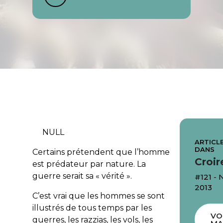
NULL
ARTICLE
DANS
Certains prétendent que l’homme
Croir
est prédateur par nature. La
guerre serait sa « vérité ».
#121 -
2013
C’est vrai que les hommes se sont
illustrés de tous temps par les
VO
guerres, les razzias, les vols, les