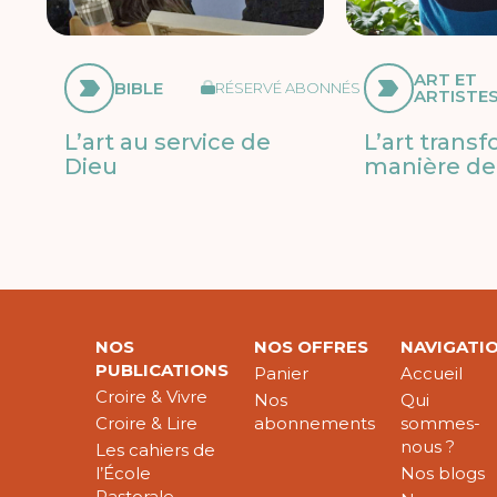
ART ET
BIBLE
RÉSERVÉ ABONNÉS
ARTISTE
L’art au service de
L’art trans
Dieu
manière de 
NOS
NOS OFFRES
NAVIGATI
PUBLICATIONS
Panier
Accueil
Croire & Vivre
Nos
Qui
Croire & Lire
abonnements
sommes-
nous ?
Les cahiers de
l’École
Nos blogs
Pastorale