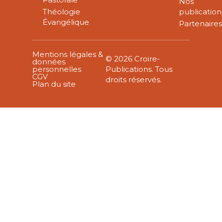
Nos
Théologie
publication
Évangélique
Partenaire
Mentions légales &
© 2026 Croire-
données
personnelles
Publications. Tous
CGV
droits réservés.
Plan du site