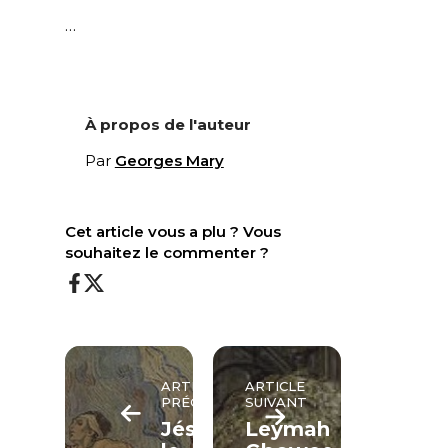
…
À propos de l'auteur
Par
Georges Mary
Cet article vous a plu ? Vous
souhaitez le commenter ?
ARTICLE
ARTICLE
PRÉCÉDENT
SUIVANT
Jésus,
Leymah