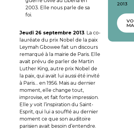
guerre civile au Liberia en
2013
2003. Elle nous parle de sa
foi.
VO
MA
Jeudi 26 septembre 2013
. La co-
lauréate du prix Nobel de la paix
Leymah Gbowee fait un discours
remarqué à la mairie de Paris. Elle
avait prévu de parler de Martin
Luther King, autre prix Nobel de
la paix, qui avait lui aussi été invité
à Paris… en 1956. Mais au dernier
moment, elle change tout,
improvise, et fait forte impression.
Elle y voit l’inspiration du Saint-
Esprit, qui lui a soufflé au dernier
moment ce que son auditoire
parisien avait besoin d’entendre.