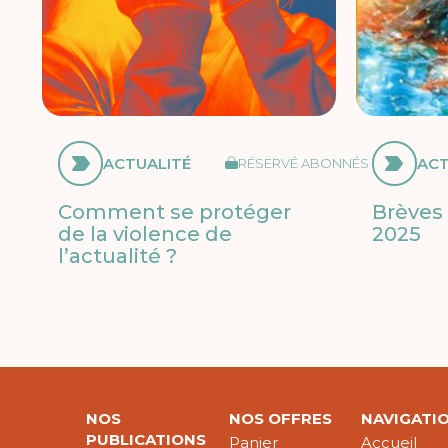
ACTUALITÉ
ACT
RÉSERVÉ ABONNÉS
Comment se protéger
Brèves 
de la violence de
2025
l’actualité ?
NOS
NOS OFFRES
NAVIGATI
PUBLICATIONS
Panier
Accueil