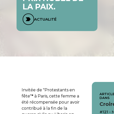
LA PAIX.
ACTUALITÉ
Invitée de "Protestants en
ARTICLE
fête"
*
à Paris, cette femme a
DANS
été récompensée pour avoir
Croir
contribué à la fin de la
#121 -