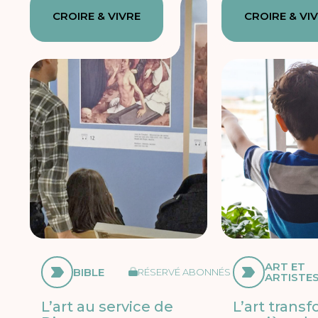
CROIRE & VIVRE
CROIRE & VI
ART ET
BIBLE
RÉSERVÉ ABONNÉS
ARTISTE
L’art au service de
L’art trans