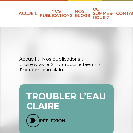
QUI
NOS
NOS
ACCUEIL
SOMMES-
CONTA
PUBLICATIONS
BLOGS
NOUS ?
Accueil
Nos publications
Croire & Vivre
Pourquoi le bien ?
Troubler l’eau claire
TROUBLER L’EAU
CLAIRE
RÉFLEXION