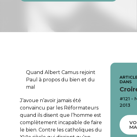
Quand Albert Camus rejoint
ARTICLE
Paul à propos du bien et du
DANS
mal
Croir
#121 -
J’avoue n’avoir jamais été
2013
convaincu par les Réformateurs
quand ils disent que l’homme est
complètement incapable de faire
VO
MA
le bien. Contre les catholiques du