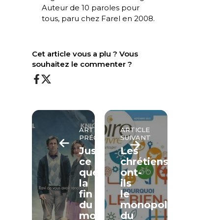
Auteur de
10 paroles pour
tous
, paru chez Farel en 2008.
Cet article vous a plu ? Vous
souhaitez le commenter ?
ARTICLE
ARTICLE
PRÉCÉDENT
SUIVANT
Jusqu’à
Les
ce
chrétiens
que
ont-
la
ils
fin
le
du
monopole
monde
du