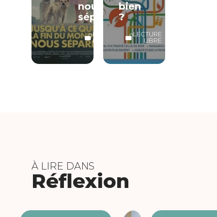
nous
bien
sépare
?
LECTURE
LECTURE
LIBRE
LIBRE
À LIRE DANS
Réflexion