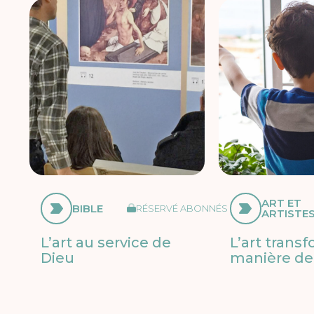
ART ET
BIBLE
RÉSERVÉ ABONNÉS
ARTISTE
L’art au service de
L’art trans
Dieu
manière de 