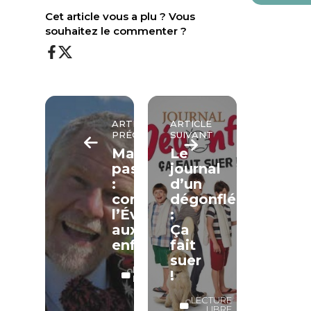
Cet article vous a plu ? Vous
souhaitez le commenter ?
ARTICLE
ARTICLE
PRÉCÉDENT
SUIVANT
Ma
Le
passion
journal
:
d’un
communiquer
dégonflé
l’Évangile
:
aux
Ça
enfants
fait
suer
LECTURE
!
LIBRE
LECTURE
LIBRE