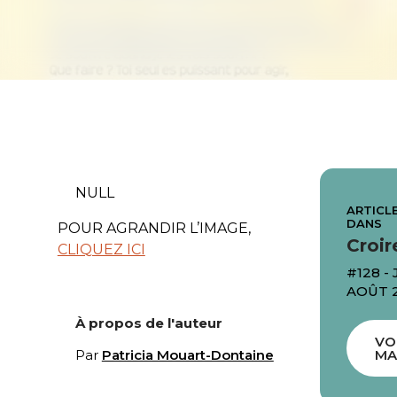
NULL
ARTICLE
DANS
POUR AGRANDIR L’IMAGE,
Croir
CLIQUEZ ICI
#128 - 
AOÛT 
À propos de l'auteur
VO
Par
Patricia Mouart-Dontaine
MA