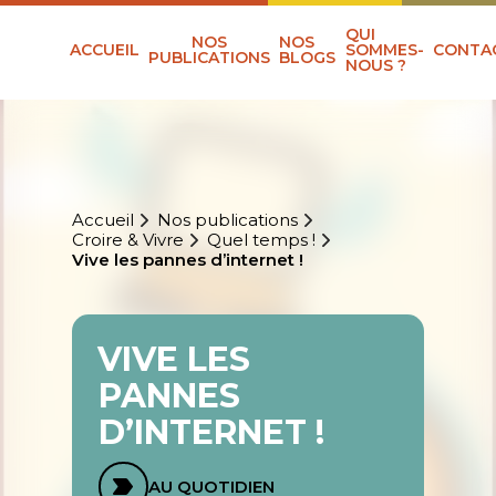
QUI
NOS
NOS
ACCUEIL
SOMMES-
CONTA
PUBLICATIONS
BLOGS
NOUS ?
Accueil
Nos publications
Croire & Vivre
Quel temps !
Vive les pannes d’internet !
VIVE LES
PANNES
D’INTERNET !
AU QUOTIDIEN