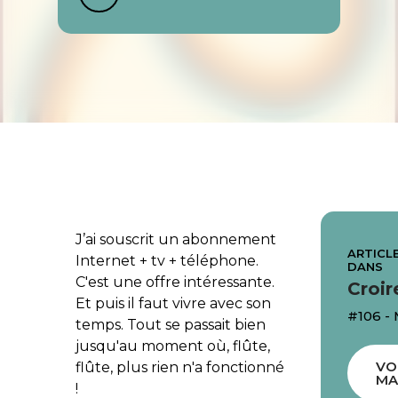
J’ai souscrit un abonnement
ARTICLE
Internet + tv + téléphone.
DANS
C'est une offre intéressante.
Croir
Et puis il faut vivre avec son
#106 -
temps. Tout se passait bien
jusqu'au moment où, flûte,
VO
flûte, plus rien n'a fonctionné
MA
!