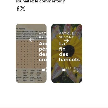
souhaitez le commenter ?
ARTICLE
ARTICLE
PRÉCÉDENT
SUIVANT
Abraham,
La
père
fin
des
des
croyants
haricots
LECTURE
LECTURE
LIBRE
LIBRE