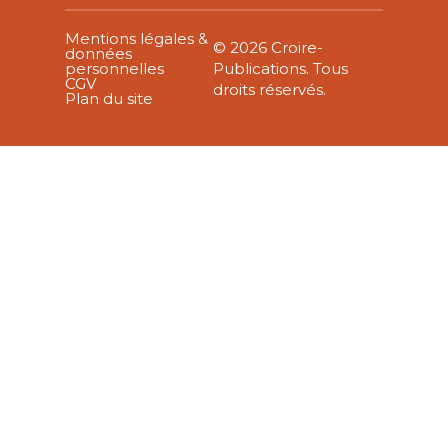
Mentions légales &
© 2026 Croire-
données
personnelles
Publications. Tous
CGV
droits réservés.
Plan du site