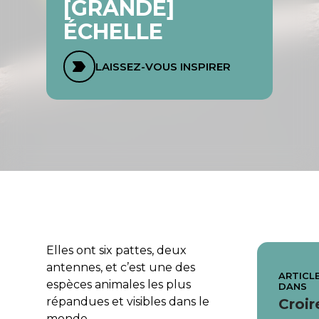
[GRANDE]
ÉCHELLE
LAISSEZ-VOUS INSPIRER
Elles ont six pattes, deux
antennes, et c’est une des
ARTICLE
espèces animales les plus
DANS
répandues et visibles dans le
Croir
monde.