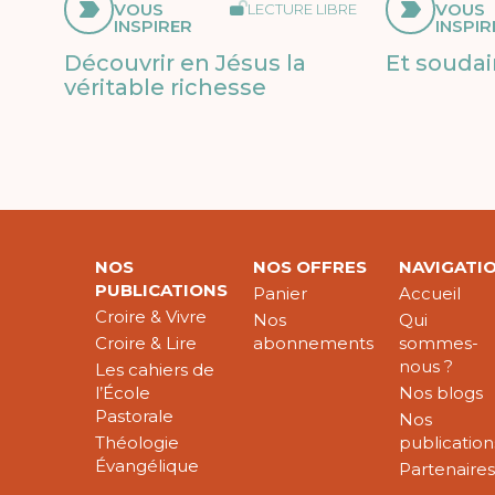
VOUS
VOUS
LECTURE LIBRE
INSPIRER
INSPIR
Découvrir en Jésus la
Et soudai
véritable richesse
NOS
NOS OFFRES
NAVIGATI
PUBLICATIONS
Panier
Accueil
Croire & Vivre
Nos
Qui
Croire & Lire
abonnements
sommes-
nous ?
Les cahiers de
l’École
Nos blogs
Pastorale
Nos
Théologie
publication
Évangélique
Partenaire