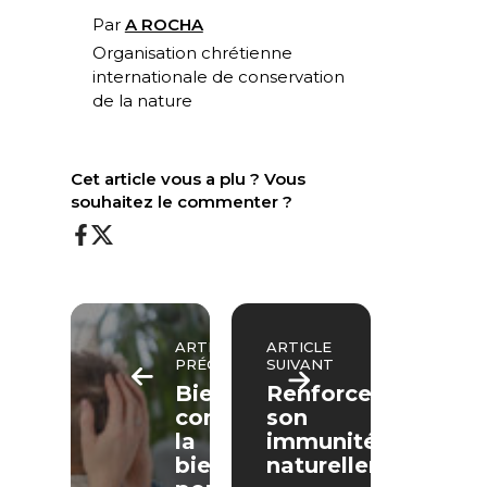
Par
A ROCHA
Organisation chrétienne
internationale de conservation
de la nature
Cet article vous a plu ? Vous
souhaitez le commenter ?
ARTICLE
ARTICLE
PRÉCÉDENT
SUIVANT
Bien
Renforcer
comprendre
son
la
immunité…
bienveillance
naturellement