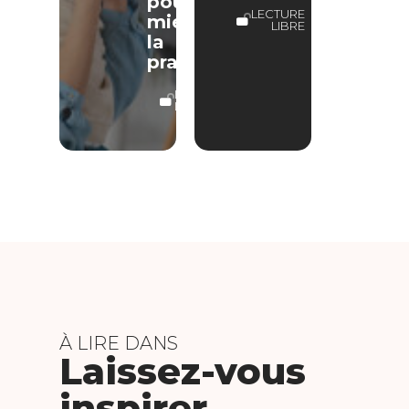
pour
LECTURE
mieux
LIBRE
la
pratiquer
LECTURE
LIBRE
À LIRE DANS
Laissez-vous
inspirer