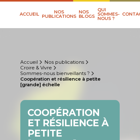
QUI
NOS
NOS
ACCUEIL
SOMMES-
CONTA
PUBLICATIONS
BLOGS
NOUS ?
Accueil
Nos publications
Croire & Vivre
Sommes-nous bienveillants ?
Coopération et résilience à petite
[grande] échelle
COOPÉRATION
ET RÉSILIENCE À
PETITE